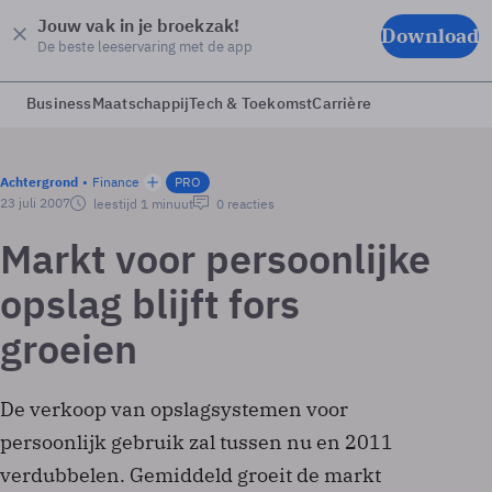
Jouw vak in je broekzak!
Download
De beste leeservaring met de app
Business
Maatschappij
Tech & Toekomst
Carrière
Achtergrond
Finance
PRO
23 juli 2007
leestijd 1 minuut
0 reacties
Markt voor persoonlijke
opslag blijft fors
groeien
De verkoop van opslagsystemen voor
persoonlijk gebruik zal tussen nu en 2011
verdubbelen. Gemiddeld groeit de markt