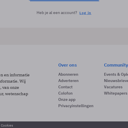
Heb je al een account?
Log in
Over ons
Community
Abonneren
Events & Opl
ën en informatie
Adverteren
Nieuwsbriev
sformatie. Wij
Contact
Vacatures
t, van onze
Colofon
Whitepapers
uur, wetenschap
Onze app
Privacyinstellingen
& Cookies