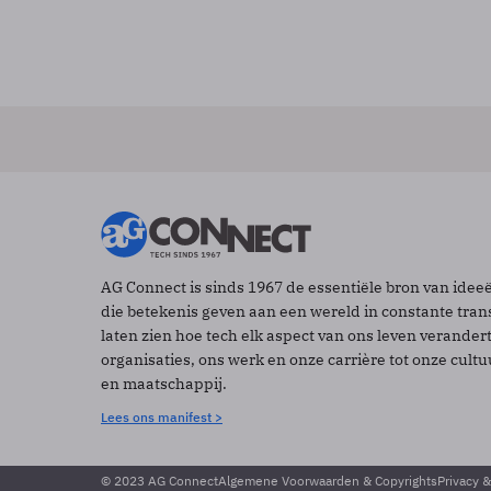
AG Connect is sinds 1967 de essentiële bron van idee
die betekenis geven aan een wereld in constante tran
laten zien hoe tech elk aspect van ons leven verander
organisaties, ons werk en onze carrière tot onze cult
en maatschappij.
Lees ons manifest >
© 2023 AG Connect
Algemene Voorwaarden & Copyrights
Privacy 