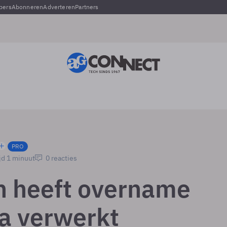
pers
Abonneren
Adverteren
Partners
PRO
jd 1 minuut
0 reacties
 heeft overname
ia verwerkt