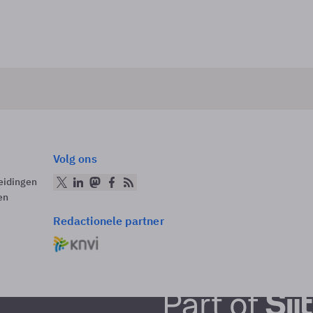
Volg ons
eidingen
en
Redactionele partner