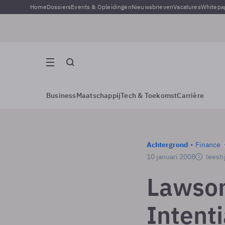
Home
Dossiers
Events & Opleidingen
Nieuwsbrieven
Vacatures
Whitepa
Business
Maatschappij
Tech & Toekomst
Carrière
Achtergrond
Finance
10 januari 2008
leesti
Lawson
Intent