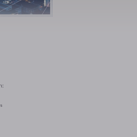
n:
rs