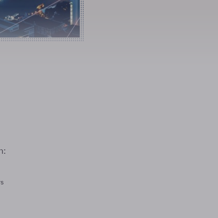
n:
rs