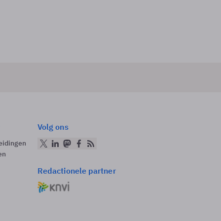
Volg ons
eidingen
en
Redactionele partner