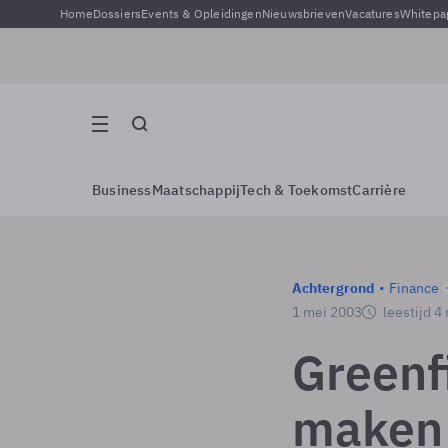
Home
Dossiers
Events & Opleidingen
Nieuwsbrieven
Vacatures
Whitepa
Business
Maatschappij
Tech & Toekomst
Carrière
Achtergrond
Finance
1 mei 2003
leestijd 4
Greenf
maken 