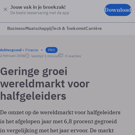
Jouw vak in je broekzak!
Download
De beste leeservaring met de app
Business
Maatschappij
Tech & Toekomst
Carrière
Achtergrond
Finance
PRO
2 februari 2006
leestijd 1 minuut
0 reacties
Geringe groei
wereldmarkt voor
halfgeleiders
De omzet op de wereldmarkt voor halfgeleiders
is het afgelopen jaar met 6,8 procent gegroeid
in vergelijking met het jaar ervoor. De markt