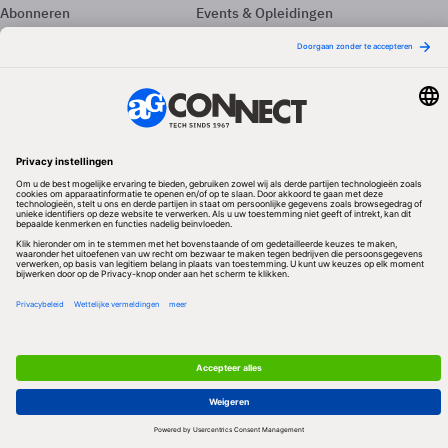
Abonneren
Events & Opleidingen
Adverteren
Nieuwsbrieven
Contact
Vacatures
Colofon
Whitepapers
Onze app
Privacyinstellingen
Volg ons
Redactionele partner
Algemene Voorwaarden & Copyrights
Privacy & Cookies