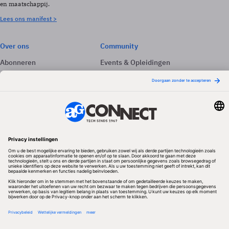
en maatschappij.
Lees ons manifest >
Over ons
Community
Abonneren
Events & Opleidingen
Adverteren
Nieuwsbrieven
Contact
Vacatures
Colofon
Whitepapers
Onze app
Privacyinstellingen
Volg ons
Redactionele partner