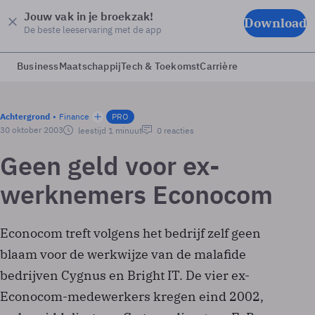
Jouw vak in je broekzak!
Download
De beste leeservaring met de app
Business
Maatschappij
Tech & Toekomst
Carrière
Achtergrond
Finance
PRO
30 oktober 2003
leestijd 1 minuut
0 reacties
Geen geld voor ex-
werknemers Econocom
Econocom treft volgens het bedrijf zelf geen
blaam voor de werkwijze van de malafide
bedrijven Cygnus en Bright IT. De vier ex-
Econocom-medewerkers kregen eind 2002,