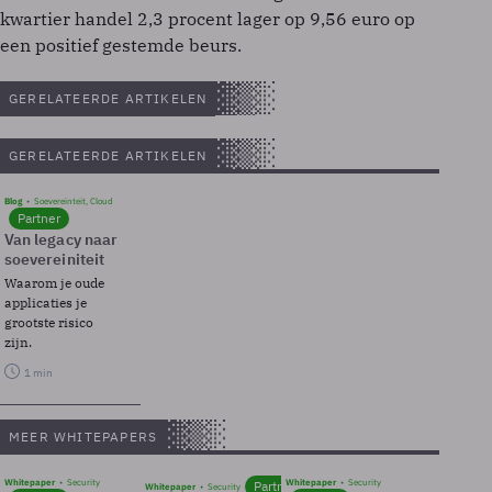
kwartier handel 2,3 procent lager op 9,56 euro op
een positief gestemde beurs.
GERELATEERDE ARTIKELEN
GERELATEERDE ARTIKELEN
Blog
Soevereinteit, Cloud
Partner
Van legacy naar
soevereiniteit
Waarom je oude
applicaties je
grootste risico
zijn.
1 min
MEER WHITEPAPERS
Whitepaper
Security
Whitepaper
Security
Partner
Whitepaper
Security