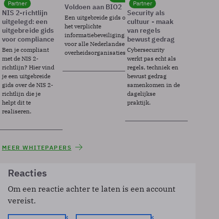
Partner
Partner
Voldoen aan BIO2
NIS 2-richtlijn
Security als
Een uitgebreide gids over BIO2,
uitgelegd: een
cultuur - maak
het verplichte
uitgebreide gids
van regels
informatiebeveiligingsframework
voor compliance
bewust gedrag
voor alle Nederlandse
Ben je compliant
Cybersecurity
overheidsorganisaties.
met de NIS 2-
werkt pas echt als
richtlijn? Hier vind
regels, techniek en
je een uitgebreide
bewust gedrag
gids over de NIS 2-
samenkomen in de
richtlijn die je
dagelijkse
helpt dit te
praktijk.
realiseren.
MEER WHITEPAPERS
Reacties
Om een reactie achter te laten is een account
vereist.