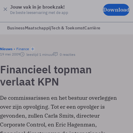
Jouw vak in je broekzak!
Download
De beste leeservaring met de app
Business
Maatschappij
Tech & Toekomst
Carrière
Nieuws
Finance
19 mei 2009
leestijd 1 minuut
0 reacties
Financieel topman
verlaat KPN
De commissarissen en het bestuur overleggen
over zijn opvolging. Tot er een opvolger is
gevonden, zullen Carla Smits, directeur
Corporate Control, en Eric Hagenman,