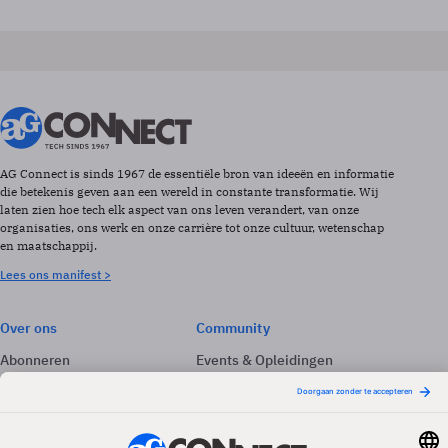
AG Connect is sinds 1967 de essentiële bron van ideeën en informatie
die betekenis geven aan een wereld in constante transformatie. Wij
laten zien hoe tech elk aspect van ons leven verandert, van onze
organisaties, ons werk en onze carrière tot onze cultuur, wetenschap
en maatschappij.
Lees ons manifest >
Over ons
Community
Abonneren
Events & Opleidingen
Adverteren
Nieuwsbrieven
Contact
Vacatures
Colofon
Whitepapers