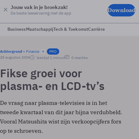
Jouw vak in je broekzak!
Download
De beste leeservaring met de app
Business
Maatschappij
Tech & Toekomst
Carrière
Achtergrond
Finance
PRO
28 augustus 2006
leestijd 1 minuut
0 reacties
Fikse groei voor
plasma- en LCD-tv’s
De vraag naar plasma-televisies is in het
tweede kwartaal van dit jaar bijna verdubbeld.
Vooral Matsushita wist zijn verkoopcijfers fors
op te schroeven.