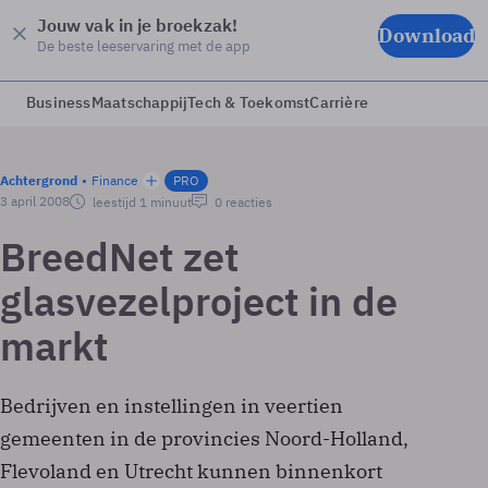
Jouw vak in je broekzak!
Download
De beste leeservaring met de app
Business
Maatschappij
Tech & Toekomst
Carrière
Achtergrond
Finance
PRO
3 april 2008
leestijd 1 minuut
0 reacties
BreedNet zet
glasvezelproject in de
markt
Bedrijven en instellingen in veertien
gemeenten in de provincies Noord-Holland,
Flevoland en Utrecht kunnen binnenkort