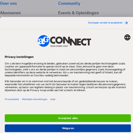
Over ons
Community
Abonneren
Events & Opleidingen
Adverteren
Nieuwsbrieven
Contact
Vacatures
Colofon
Whitepapers
Onze app
Privacyinstellingen
Volg ons
Redactionele partner
Algemene Voorwaarden & Copyrights
Privacy & Cookies