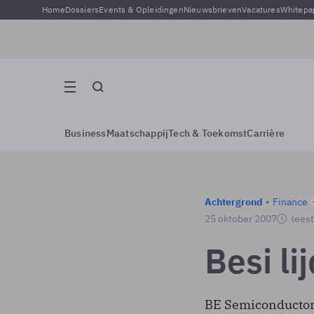
Home
Dossiers
Events & Opleidingen
Nieuwsbrieven
Vacatures
Whitepa
Business
Maatschappij
Tech & Toekomst
Carrière
Achtergrond
Finance
25 oktober 2007
leest
Besi li
BE Semiconductor I