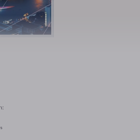
n:
rs