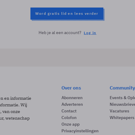
Word gratis lid en lees verder
Heb je al een account?
Log in
Over ons
Community
Abonneren
Events & Opl
ën en informatie
Adverteren
Nieuwsbriev
sformatie. Wij
Contact
Vacatures
t, van onze
Colofon
Whitepapers
uur, wetenschap
Onze app
Privacyinstellingen