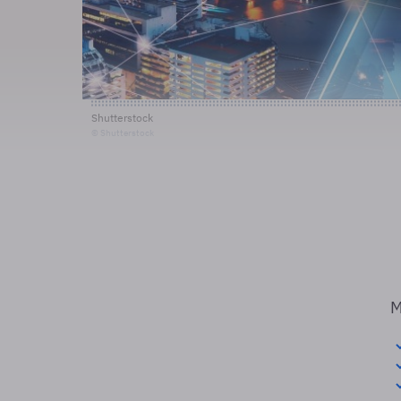
Shutterstock
© Shutterstock
M