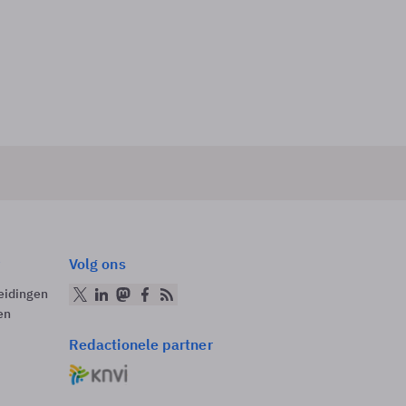
Volg ons
eidingen
en
Redactionele partner