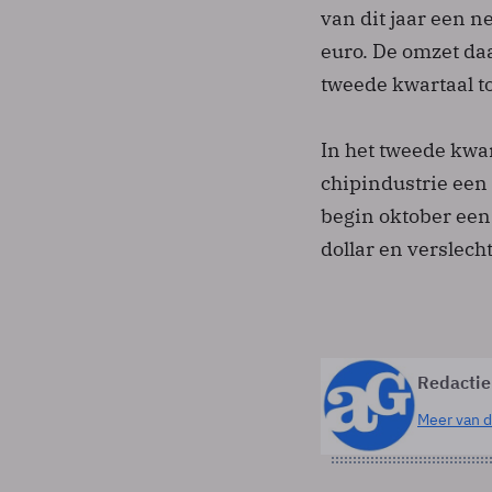
van dit jaar een n
euro. De omzet daa
tweede kwartaal to
In het tweede kwar
chipindustrie een 
begin oktober ee
dollar en verslec
Redactie
Meer van d