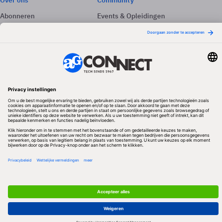
Over ons
Community
Abonneren
Events & Opleidingen
Adverteren
Nieuwsbrieven
Contact
Vacatures
Colofon
Whitepapers
Onze app
Privacyinstellingen
Volg ons
Redactionele partner
Algemene Voorwaarden & Copyrights
Privacy & Cookies