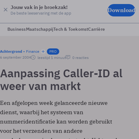
Jouw vak in je broekzak!
Download
De beste leeservaring met de app
Business
Maatschappij
Tech & Toekomst
Carrière
Achtergrond
Finance
PRO
6 september 2004
leestijd 1 minuut
0 reacties
Aanpassing Caller-ID al
weer van markt
Een afgelopen week gelanceerde nieuwe
dienst, waarbij het systeem van
nummeridentificatie kan worden gebruikt
voor het verzenden van andere