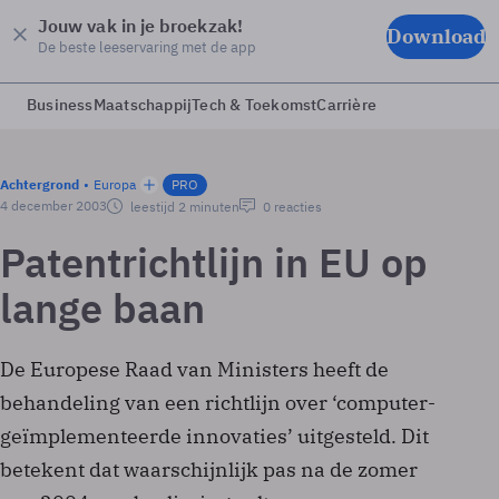
Jouw vak in je broekzak!
Download
De beste leeservaring met de app
Business
Maatschappij
Tech & Toekomst
Carrière
Achtergrond
Europa
PRO
4 december 2003
leestijd 2 minuten
0 reacties
Patentrichtlijn in EU op
lange baan
De Europese Raad van Ministers heeft de
behandeling van een richtlijn over ‘computer-
geïmplementeerde innovaties’ uitgesteld. Dit
betekent dat waarschijnlijk pas na de zomer