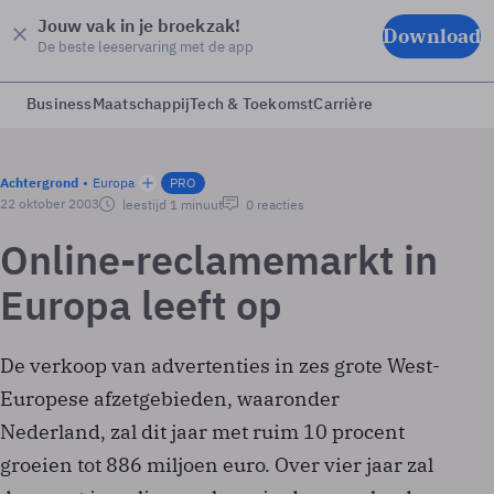
Jouw vak in je broekzak!
Download
De beste leeservaring met de app
Business
Maatschappij
Tech & Toekomst
Carrière
Achtergrond
Europa
PRO
22 oktober 2003
leestijd 1 minuut
0 reacties
Online-reclamemarkt in
Europa leeft op
De verkoop van advertenties in zes grote West-
Europese afzetgebieden, waaronder
Nederland, zal dit jaar met ruim 10 procent
groeien tot 886 miljoen euro. Over vier jaar zal