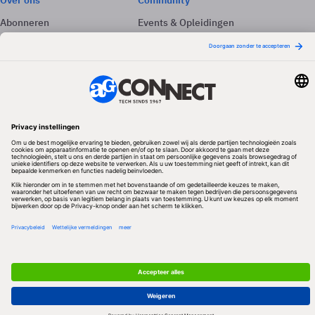
Over ons
Community
Abonneren
Events & Opleidingen
Adverteren
Nieuwsbrieven
Contact
Vacatures
Colofon
Whitepapers
Onze app
Privacyinstellingen
Volg ons
Redactionele partner
Algemene Voorwaarden & Copyrights
Privacy & Cookies