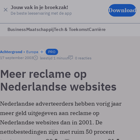
Jouw vak in je broekzak!
Download
De beste leeservaring met de app
Business
Maatschappij
Tech & Toekomst
Carrière
Achtergrond
Europa
PRO
17 september 2003
leestijd 1 minuut
0 reacties
Meer reclame op
Nederlandse websites
Nederlandse adverteerders hebben vorig jaar
meer geld uitgegeven aan reclame op
Nederlandse websites dan in 2001. De
nettobestedingen zijn met ruim 50 procent