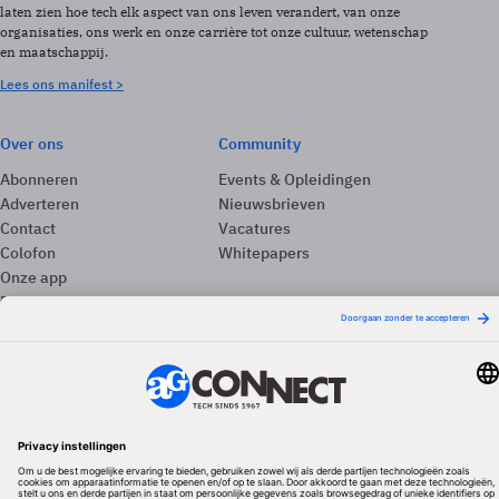
laten zien hoe tech elk aspect van ons leven verandert, van onze
organisaties, ons werk en onze carrière tot onze cultuur, wetenschap
en maatschappij.
Lees ons manifest >
Over ons
Community
Abonneren
Events & Opleidingen
Adverteren
Nieuwsbrieven
Contact
Vacatures
Colofon
Whitepapers
Onze app
Privacyinstellingen
Volg ons
Redactionele partner