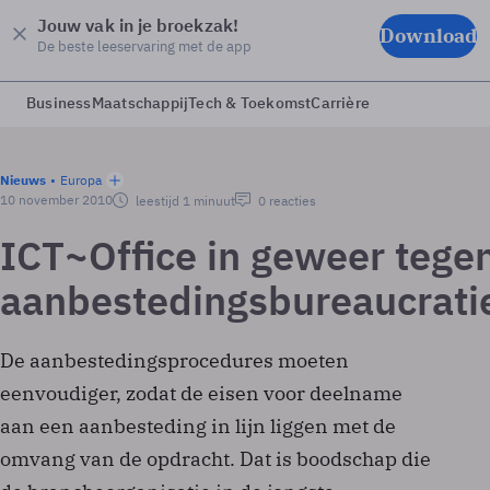
Jouw vak in je broekzak!
Download
De beste leeservaring met de app
Business
Maatschappij
Tech & Toekomst
Carrière
Nieuws
Europa
10 november 2010
leestijd 1 minuut
0 reacties
ICT~Office in geweer tege
aanbestedingsbureaucrati
De aanbestedingsprocedures moeten
eenvoudiger, zodat de eisen voor deelname
aan een aanbesteding in lijn liggen met de
omvang van de opdracht. Dat is boodschap die