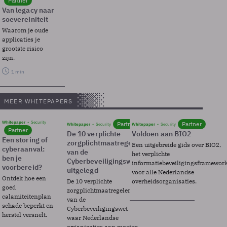
Partner
Van legacy naar
soevereiniteit
Waarom je oude
applicaties je
grootste risico
zijn.
1 min
MEER WHITEPAPERS
Whitepaper
Security
Partner
Partner
Whitepaper
Security
Whitepaper
Security
Partner
De 10 verplichte
Voldoen aan BIO2
Een storing of
zorgplichtmaatregelen
Een uitgebreide gids over BIO2,
cyberaanval:
van de
het verplichte
ben je
Cyberbeveiligingswet
informatiebeveiligingsframewor
voorbereid?
uitgelegd
voor alle Nederlandse
Ontdek hoe een
De 10 verplichte
overheidsorganisaties.
goed
zorgplichtmaatregelen
calamiteitenplan
van de
schade beperkt en
Cyberbeveiligingswet
herstel versnelt.
waar Nederlandse
organisaties aan moeten