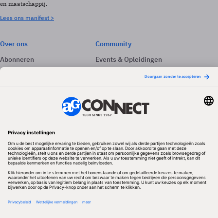
en maatschappij.
Lees ons manifest >
Over ons
Community
Abonneren
Events & Opleidingen
Adverteren
Nieuwsbrieven
Contact
Vacatures
Colofon
Whitepapers
Onze app
Privacyinstellingen
Volg ons
Redactionele partner