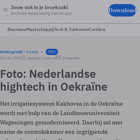
Jouw vak in je broekzak!
Download
De beste leeservaring met de app
Business
Maatschappij
Tech & Toekomst
Carrière
Achtergrond
Europa
PRO
22 mei 2003
leestijd 1 minuut
0 reacties
Foto: Nederlandse
hightech in Oekraïne
Het irrigatiesysteem Kakhovsa in de Oekraïne
wordt met hulp van de Landbouwuniversiteit
Wageningen gemoderniseerd. Daarbij zal met
name de controlekamer een ingrijpende