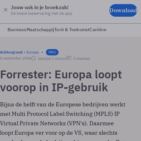
Jouw vak in je broekzak!
Download
De beste leeservaring met de app
Business
Maatschappij
Tech & Toekomst
Carrière
Achtergrond
Europa
PRO
5 september 2006
leestijd 1 minuut
0 reacties
Forrester: Europa loopt
voorop in IP-gebruik
Bijna de helft van de Europese bedrijven werkt
met Multi Protocol Label Switching (MPLS) IP
Virtual Private Networks (VPN's). Daarmee
loopt Europa ver voor op de VS, waar slechts