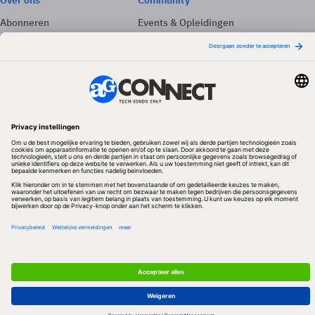
Over ons
Community
Abonneren
Events & Opleidingen
Adverteren
Nieuwsbrieven
Contact
Vacatures
Colofon
Whitepapers
Onze app
Privacyinstellingen
Volg ons
Redactionele partner
Algemene Voorwaarden & Copyrights
Privacy & Cookies