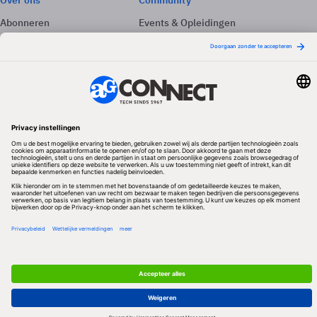
Over ons
Community
Abonneren
Events & Opleidingen
Adverteren
Nieuwsbrieven
Contact
Vacatures
Colofon
Whitepapers
Onze app
Privacyinstellingen
Volg ons
Redactionele partner
Algemene Voorwaarden & Copyrights
Privacy & Cookies