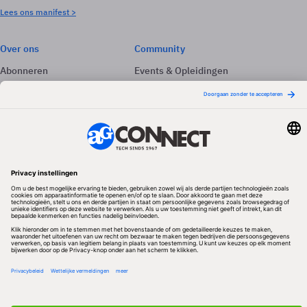
Lees ons manifest >
Over ons
Community
Abonneren
Events & Opleidingen
Adverteren
Nieuwsbrieven
Contact
Vacatures
Colofon
Whitepapers
Onze app
Privacyinstellingen
Volg ons
Redactionele partner
Algemene Voorwaarden & Copyrights