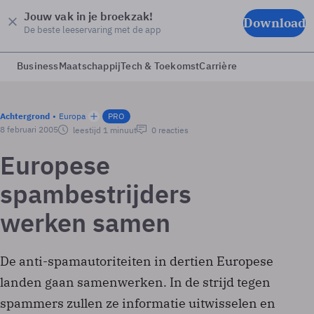
Jouw vak in je broekzak!
Download
De beste leeservaring met de app
Business
Maatschappij
Tech & Toekomst
Carrière
Achtergrond
Europa
PRO
8 februari 2005
leestijd 1 minuut
0 reacties
Europese
spambestrijders
werken samen
De anti-spamautoriteiten in dertien Europese
landen gaan samenwerken. In de strijd tegen
spammers zullen ze informatie uitwisselen en