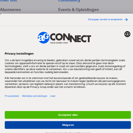
Over ons
Community
Abonneren
Events & Opleidingen
Adverteren
Nieuwsbrieven
Contact
Vacatures
Colofon
Whitepapers
Onze app
Privacyinstellingen
Volg ons
Redactionele partner
Algemene Voorwaarden & Copyrights
Privacy & Cookies