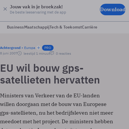
Jouw vak in je broekzak!
Download
De beste leeservaring met de app
Business
Maatschappij
Tech & Toekomst
Carrière
Achtergrond
Europa
PRO
8 juni 2007
leestijd 1 minuut
0 reacties
EU wil bouw gps-
satellieten hervatten
Ministers van Verkeer van de EU-landen
willen doorgaan met de bouw van Europese
gps-satellieten, nu het bedrijfsleven niet meer
meedoet met het project. De ministers hebben