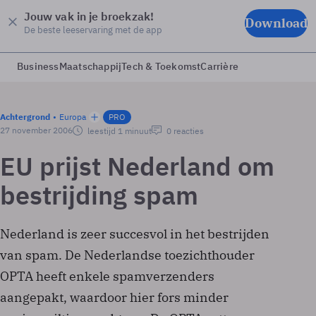
Jouw vak in je broekzak!
Download
De beste leeservaring met de app
Business
Maatschappij
Tech & Toekomst
Carrière
Achtergrond
Europa
PRO
27 november 2006
leestijd 1 minuut
0 reacties
EU prijst Nederland om
bestrijding spam
Nederland is zeer succesvol in het bestrijden
van spam. De Nederlandse toezichthouder
OPTA heeft enkele spamverzenders
aangepakt, waardoor hier fors minder