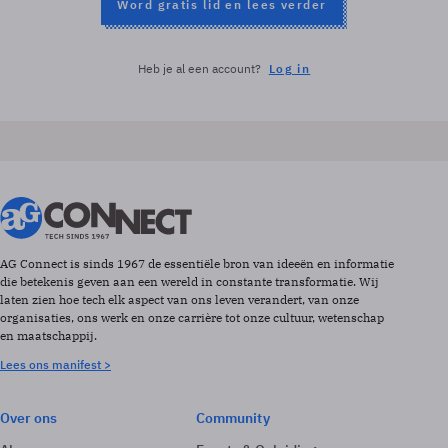
Word gratis lid en lees verder
Heb je al een account?
Log in
AG Connect is sinds 1967 de essentiële bron van ideeën en informatie
die betekenis geven aan een wereld in constante transformatie. Wij
laten zien hoe tech elk aspect van ons leven verandert, van onze
organisaties, ons werk en onze carrière tot onze cultuur, wetenschap
en maatschappij.
Lees ons manifest >
Over ons
Community