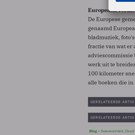
Europeana verdie
De Europese gemee
genaamd Europeana
bladmuziek, foto'
fractie van wat er
adviescommissie b
werk uit te breide
100 kilometer snel
alle boeken die in
GERELATEERDE ARTIK
GERELATEERDE ARTIK
Blog
Soevereinteit, Cloud