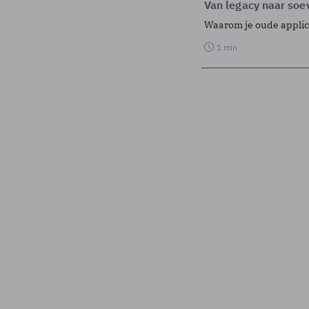
Van legacy naar soev
Waarom je oude applicat
1 min