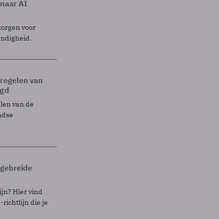
 naar AI
zorgen voor
endigheid.
tregelen van
egd
elen van de
ndse
itgebreide
ijn? Hier vind
richtlijn die je