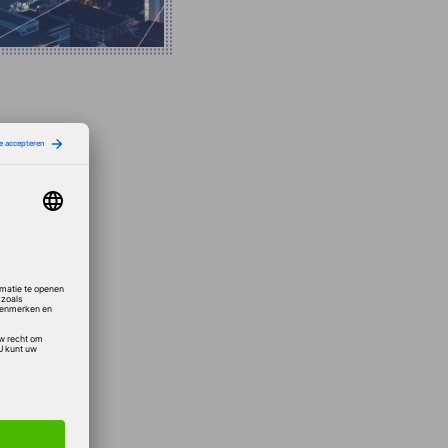
eve
saris
ug te
rciële
e de
Google