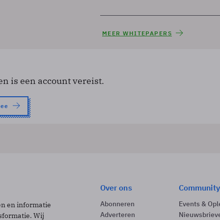
MEER WHITEPAPERS
en is een account vereist.
nee
Over ons
Community
Abonneren
Events & Opl
ën en informatie
Adverteren
Nieuwsbriev
sformatie. Wij