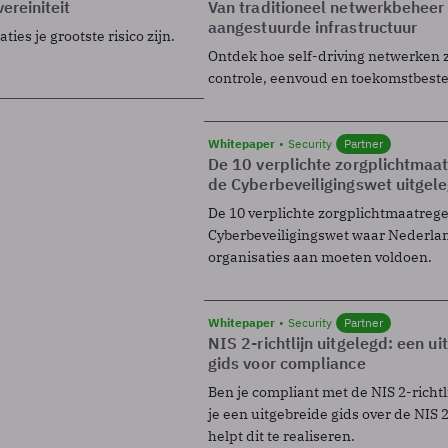
ereiniteit
Van traditioneel netwerkbeheer
aangestuurde infrastructuur
ies je grootste risico zijn.
Ontdek hoe self-driving netwerken 
controle, eenvoud en toekomstbest
Whitepaper
Security
Partner
De 10 verplichte zorgplichtmaa
de Cyberbeveiligingswet uitgel
De 10 verplichte zorgplichtmaatreg
Cyberbeveiligingswet waar Nederla
organisaties aan moeten voldoen.
Whitepaper
Security
Partner
NIS 2-richtlijn uitgelegd: een u
gids voor compliance
Ben je compliant met de NIS 2-richtl
je een uitgebreide gids over de NIS 2-
helpt dit te realiseren.