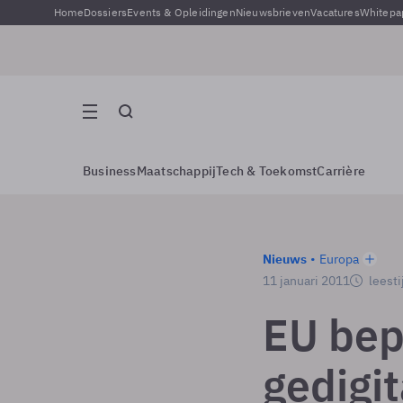
Home
Dossiers
Events & Opleidingen
Nieuwsbrieven
Vacatures
Whitepa
Business
Maatschappij
Tech & Toekomst
Carrière
Nieuws
Europa
11 januari 2011
leesti
EU bep
gedigi