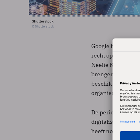
Shutterstock
© Shutterstock
Google heeft eerd
recht op het gedig
Neelie Kroes zei g
brengen tot 7 jaar
beschikbaar kunne
organisaties.
De periode van 7 j
digitalisering ter
heeft nog niet ger