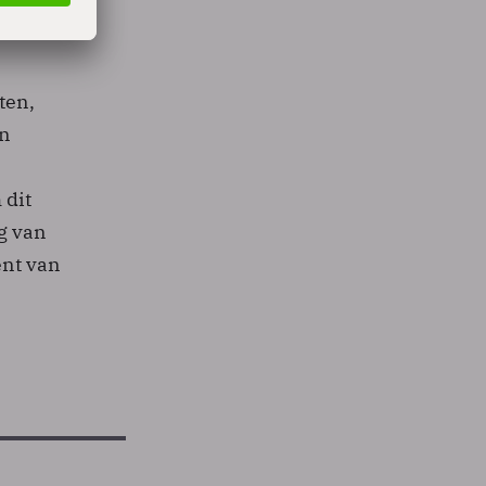
ten,
en
 dit
g van
ent van