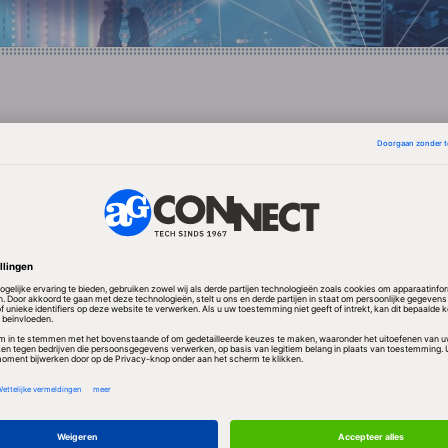
er aangegeven na een periode van 15 jaar het exclusi
italiseerde materiaal te willen opgeven. Eurocommis
isteren dat zij het voorstel steunt om deze periode ter
. In het voorstel moet het werk in die periode wel
n zijn via bibliotheken en websites van niet-comme
aar moet voldoende zijn voor bedrijven als Google di
 hand nemen, om de investering terug te verdienen. 
eageerd op het voorstel.