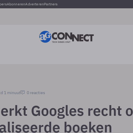
pers
Abonneren
Adverteren
Partners
jd 1 minuut
0 reacties
erkt Googles recht 
taliseerde boeken