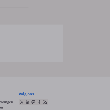
Volg ons
eidingen
en