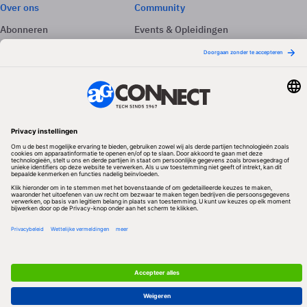
Over ons
Community
Abonneren
Events & Opleidingen
Adverteren
Nieuwsbrieven
Contact
Vacatures
Colofon
Whitepapers
Onze app
Privacyinstellingen
Volg ons
Redactionele partner
Algemene Voorwaarden & Copyrights
Privacy & Cookies