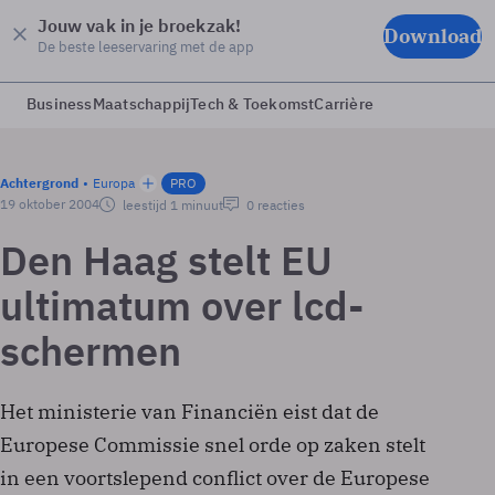
Jouw vak in je broekzak!
Download
De beste leeservaring met de app
Business
Maatschappij
Tech & Toekomst
Carrière
Achtergrond
Europa
PRO
19 oktober 2004
leestijd 1 minuut
0 reacties
Den Haag stelt EU
ultimatum over lcd-
schermen
Het ministerie van Financiën eist dat de
Europese Commissie snel orde op zaken stelt
in een voortslepend conflict over de Europese