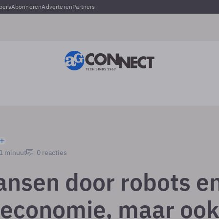
pers
Abonneren
Adverteren
Partners
 1 minuut
0 reacties
ansen door robots e
-economie, maar oo