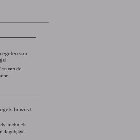
tregelen van
egd
elen van de
ndse
 regels bewust
els, techniek
 dagelijkse