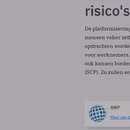
risico's
De platformiserin
mensen vaker zelf
opdrachten worden 
voor werknemers.
ook kansen bieden,
(SCP). Zo zullen 
ANP
Meer van d