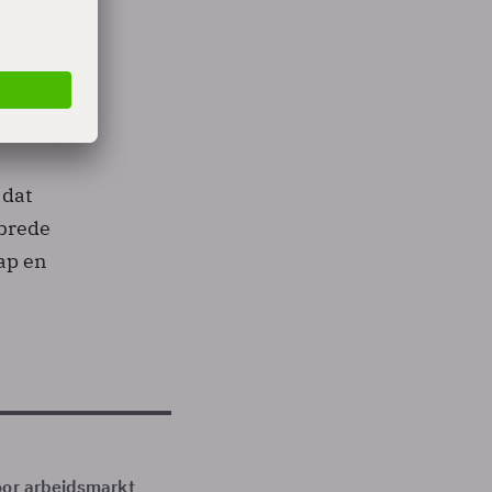
en meer
er een
eden
 dat
 brede
hap en
oor arbeidsmarkt