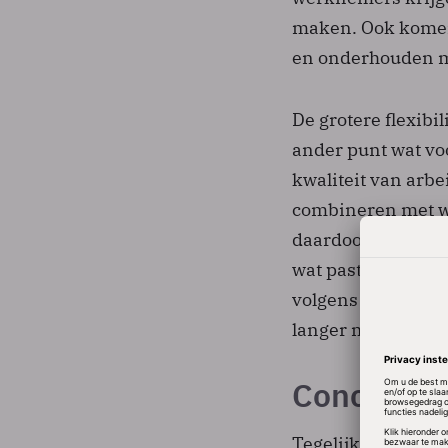
maken. Ook komen
en onderhouden 
De grotere flexibi
ander punt wat vo
kwaliteit van arb
combineren met we
daardoor makkelij
wat past binnen de
volgens het SCP o
langer moeten bli
Concurrer
Tegelijkertijd bes