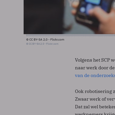
© CC BY-SA 2.0 - Flickr.com
© CC BY-SA 2.0 - Flickr.com
Volgens het SCP w
naar werk door de
van de onderzoek
Ook robotisering 
Zwaar werk of ver
Dat zal wel betek
werknemers krijge