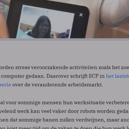
orden stress veroorzakende activiteiten zoals het zo
 computer gedaan. Daarover schrijft SCP in
het laatst
serie
over de veranderende arbeidsmarkt.
zal voor sommige mensen hun werksituatie verbeter
velend werk kan veel vaker door robots worden geda
enen dat sommige banen zullen verdwijnen, maar an
n juist meer tijd om de zaken te doen die hun werk 