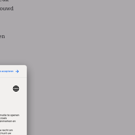
bouwd
en
en,
te is
nsen
n