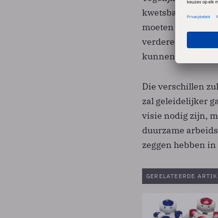
kwetsbare mensen 
moeten concurrere
verdere tweedelin
kunnen zo'n schei
Die verschillen zu
zal geleidelijker 
visie nodig zijn, 
duurzame arbeidsr
zeggen hebben in h
GERELATEERDE ARTIK