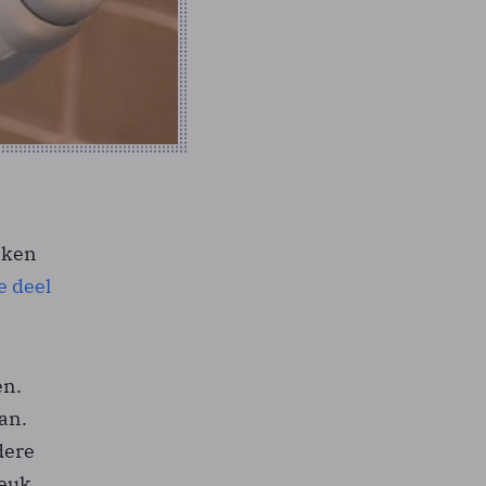
eken
e deel
en.
an.
dere
leuk