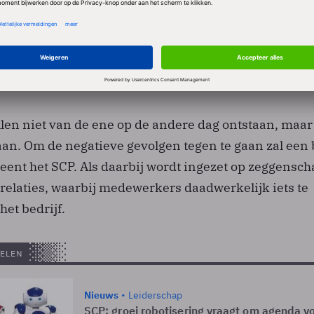
op de arbeidsmarkt. De kans is groot dat zij meer 
n met robots en mensen in lagelonenlanden en dat 
g in de maatschappij ontstaat. Ook digitale vaardigh
dslijn vormen waarlangs een splitsing kan ontstaan.
llen niet van de ene op de andere dag ontstaan, maar
gaan. Om de negatieve gevolgen tegen te gaan zal een
meent het SCP. Als daarbij wordt ingezet op zeggensc
elaties, waarbij medewerkers daadwerkelijk iets te
et bedrijf.
ELEN
Nieuws
Leiderschap
SCP: groei robotisering vraagt om agenda v