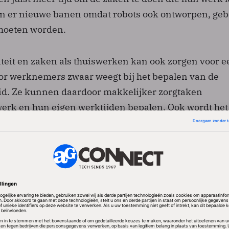
 er nieuwe banen omdat robots ook ontworpen, ge
moeten worden.
liteit en zaken als thuiswerken kan ook zorgen voor e
or werknemers zwaar weegt bij het bepalen van de
eid. Ze kunnen daardoor makkelijker zorgtaken
rk en hun eigen werktijden bepalen. Ook wordt het
ker om werk om cursussen en studies heen te plann
 ambitie om een leven lang te blijven leren. Dat laats
ok nodig omdat door de toenemende vergrijzing me
jven werken.
en
taan er ook risico's met name voor lageropgeleiden e