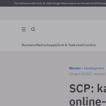
Home
Dossiers
Events & Opleidingen
Nieuwsbrieven
Vacatures
Whitepa
Business
Maatschappij
Tech & Toekomst
Carrière
Nieuws
Development
22 april 2021
leestijd
SCP: k
online