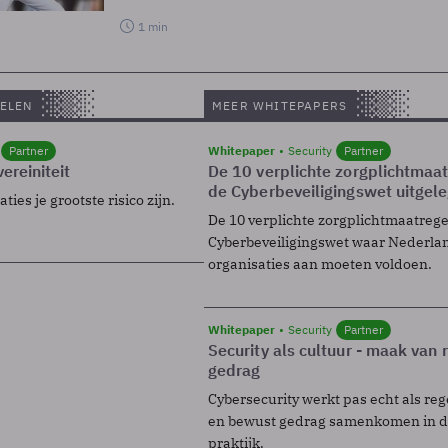
1 min
ELEN
MEER WHITEPAPERS
Partner
Whitepaper
Security
Partner
ereiniteit
De 10 verplichte zorgplichtmaa
de Cyberbeveiligingswet uitgel
ies je grootste risico zijn.
De 10 verplichte zorgplichtmaatreg
Cyberbeveiligingswet waar Nederla
organisaties aan moeten voldoen.
Whitepaper
Security
Partner
Security als cultuur - maak van
gedrag
Cybersecurity werkt pas echt als reg
en bewust gedrag samenkomen in de
praktijk.