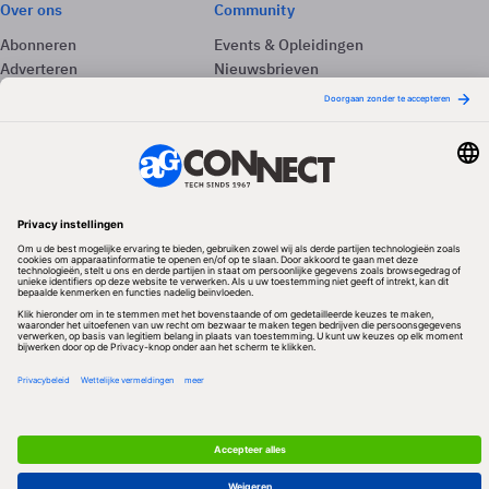
Over ons
Community
Abonneren
Events & Opleidingen
Adverteren
Nieuwsbrieven
Contact
Vacatures
Colofon
Whitepapers
Onze app
Privacyinstellingen
Volg ons
Redactionele partner
Algemene Voorwaarden & Copyrights
Privacy & Cookies