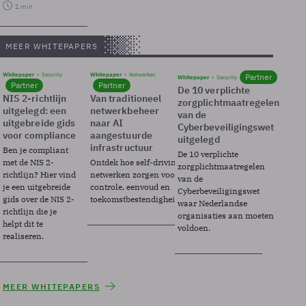
1 min
MEER WHITEPAPERS
Whitepaper
Security
Whitepaper
Netwerken
Partner
Whitepaper
Security
Partner
Partner
De 10 verplichte
NIS 2-richtlijn
Van traditioneel
zorgplichtmaatregelen
uitgelegd: een
netwerkbeheer
van de
uitgebreide gids
naar AI
Cyberbeveiligingswet
voor compliance
aangestuurde
uitgelegd
infrastructuur
Ben je compliant
De 10 verplichte
met de NIS 2-
Ontdek hoe self-driving
zorgplichtmaatregelen
richtlijn? Hier vind
netwerken zorgen voor
van de
je een uitgebreide
controle, eenvoud en
Cyberbeveiligingswet
gids over de NIS 2-
toekomstbestendigheid.
waar Nederlandse
richtlijn die je
organisaties aan moeten
helpt dit te
voldoen.
realiseren.
MEER WHITEPAPERS