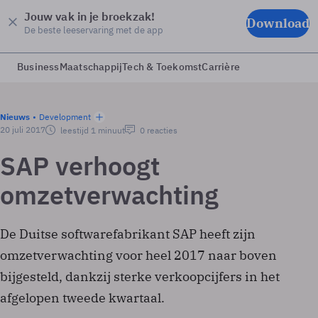
Jouw vak in je broekzak!
Download
De beste leeservaring met de app
Business
Maatschappij
Tech & Toekomst
Carrière
Nieuws
Development
20 juli 2017
leestijd 1 minuut
0 reacties
SAP verhoogt
omzetverwachting
De Duitse softwarefabrikant SAP heeft zijn
omzetverwachting voor heel 2017 naar boven
bijgesteld, dankzij sterke verkoopcijfers in het
afgelopen tweede kwartaal.