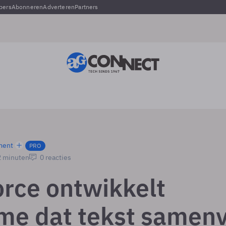
pers
Abonneren
Adverteren
Partners
ment
PRO
2 minuten
0 reacties
orce ontwikkelt
tme dat tekst samen