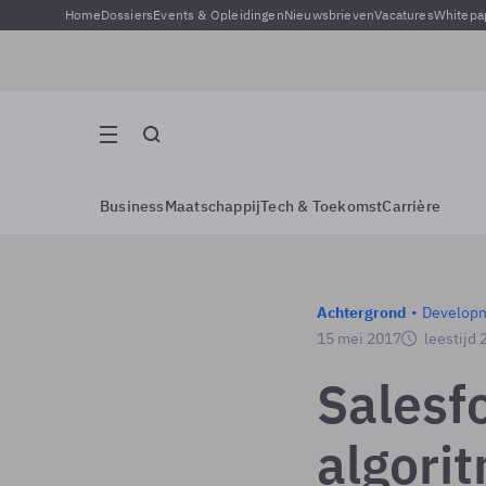
Home
Dossiers
Events & Opleidingen
Nieuwsbrieven
Vacatures
Whitepa
Business
Maatschappij
Tech & Toekomst
Carrière
Achtergrond
Develop
15 mei 2017
leestijd 
Salesf
algori