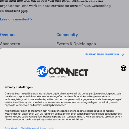
laten zien hoe tech elk aspect van ons leven verandert, van onze
organisaties, ons werk en onze carrière tot onze cultuur, wetenschap
en maatschappij.
Lees ons manifest >
Over ons
Community
Abonneren
Events & Opleidingen
Adverteren
Nieuwsbrieven
Contact
Vacatures
Colofon
Whitepapers
Onze app
Privacyinstellingen
Volg ons
Redactionele partner