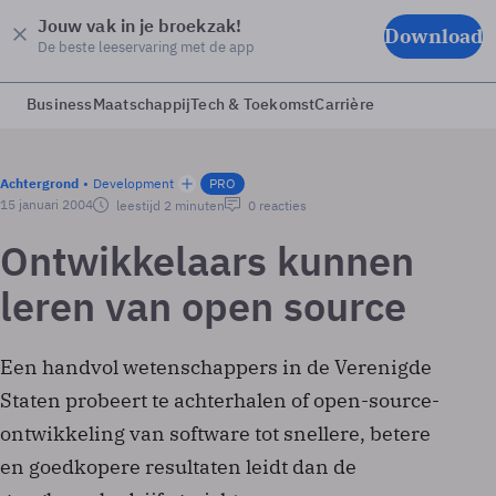
Jouw vak in je broekzak!
Download
De beste leeservaring met de app
Business
Maatschappij
Tech & Toekomst
Carrière
Achtergrond
Development
PRO
15 januari 2004
leestijd 2 minuten
0 reacties
Ontwikkelaars kunnen
leren van open source
Een handvol wetenschappers in de Verenigde
Staten probeert te achterhalen of open-source-
ontwikkeling van software tot snellere, betere
en goedkopere resultaten leidt dan de