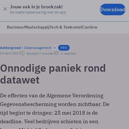
Jouw vak in je broekzak!
Download
De beste leeservaring met de app
Business
Maatschappij
Tech & Toekomst
Carrière
Achtergrond
Datamanagement
PRO
14 april 2017
leestijd 7 minuten
0 reacties
Onnodige paniek rond
datawet
De effecten van de Algemene Verordening
Gegevensbescherming worden zichtbaar. De
tijd begint te dringen: 25 mei 2018 is de
deadline. Veel bedrijven schieten in een