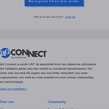
Word gratis lid en lees verder
Heb je al een account?
Log in
AG Connect is sinds 1967 de essentiële bron van ideeën en informatie
die betekenis geven aan een wereld in constante transformatie. Wij
laten zien hoe tech elk aspect van ons leven verandert, van onze
organisaties, ons werk en onze carrière tot onze cultuur, wetenschap
en maatschappij.
Lees ons manifest >
Over ons
Community