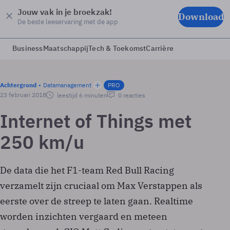
Jouw vak in je broekzak!
Download
De beste leeservaring met de app
Business
Maatschappij
Tech & Toekomst
Carrière
Achtergrond
Datamanagement
PRO
23 februari 2018
leestijd 6 minuten
0 reacties
Internet of Things met
250 km/u
De data die het F1-team Red Bull Racing
verzamelt zijn cruciaal om Max Verstappen als
eerste over de streep te laten gaan. Realtime
worden inzichten vergaard en meteen