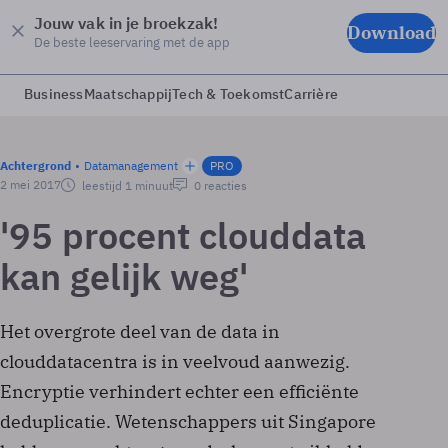
Jouw vak in je broekzak!
Download
De beste leeservaring met de app
Business
Maatschappij
Tech & Toekomst
Carrière
Achtergrond
Datamanagement
PRO
2 mei 2017
leestijd 1 minuut
0 reacties
'95 procent clouddata
kan gelijk weg'
Het overgrote deel van de data in
clouddatacentra is in veelvoud aanwezig.
Encryptie verhindert echter een efficiënte
deduplicatie. Wetenschappers uit Singapore