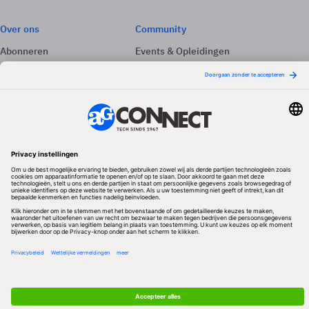
Over ons
Community
Abonneren
Events & Opleidingen
Adverteren
Nieuwsbrieven
Contact
Vacatures
Colofon
Whitepapers
Onze app
Privacyinstellingen
Volg ons
Redactionele partner
Algemene Voorwaarden & Copyrights
Privacy & Cookies