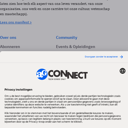
laten zien hoe tech elk aspect van ons leven verandert, van onze
organisaties, ons werk en onze carrière tot onze cultuur, wetenschap
en maatschappij.
Lees ons manifest >
Over ons
Community
Abonneren
Events & Opleidingen
Adverteren
Nieuwsbrieven
Contact
Vacatures
Colofon
Whitepapers
Onze app
Privacyinstellingen
Volg ons
Redactionele partner