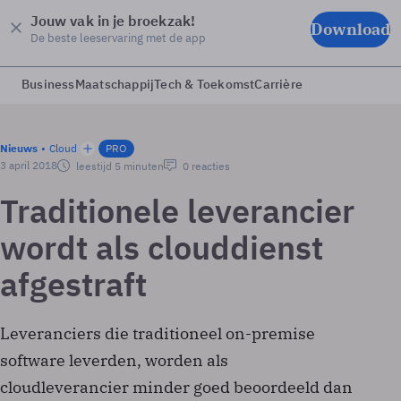
Jouw vak in je broekzak!
Download
De beste leeservaring met de app
Business
Maatschappij
Tech & Toekomst
Carrière
Nieuws
Cloud
PRO
3 april 2018
leestijd 5 minuten
0 reacties
Traditionele leverancier
wordt als clouddienst
afgestraft
Leveranciers die traditioneel on-premise
software leverden, worden als
cloudleverancier minder goed beoordeeld dan