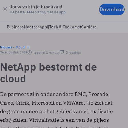
Jouw vak in je broekzak!
Download
De beste leeservaring met de app
Business
Maatschappij
Tech & Toekomst
Carrière
Nieuws
Cloud
26 augustus 2009
leestijd 1 minuut
0 reacties
NetApp bestormt de
cloud
De partners zijn onder andere BMC, Brocade,
Cisco, Citrix, Microsoft en VMWare. “Je ziet dat
de grote namen op het gebied van virtualisatie
erbij zitten. Virtualisatie is een van de pijlers