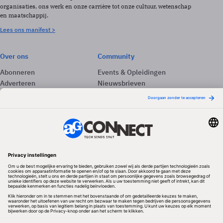
organisaties, ons werk en onze carrière tot onze cultuur, wetenschap
en maatschappij.
Lees ons manifest >
Over ons
Community
Abonneren
Events & Opleidingen
Adverteren
Nieuwsbrieven
Contact
Vacatures
Colofon
Whitepapers
Onze app
Privacyinstellingen
Volg ons
Redactionele partner