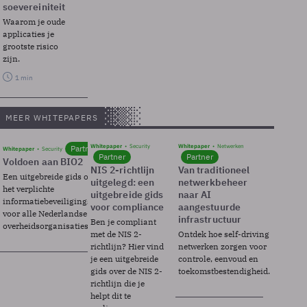
soevereiniteit
Waarom je oude
applicaties je
grootste risico
zijn.
1 min
MEER WHITEPAPERS
Whitepaper
Security
Whitepaper
Netwerken
Partner
Whitepaper
Security
Partner
Partner
Voldoen aan BIO2
NIS 2-richtlijn
Van traditioneel
Een uitgebreide gids over BIO2,
uitgelegd: een
netwerkbeheer
het verplichte
uitgebreide gids
naar AI
informatiebeveiligingsframework
voor compliance
aangestuurde
voor alle Nederlandse
infrastructuur
Ben je compliant
overheidsorganisaties.
met de NIS 2-
Ontdek hoe self-driving
richtlijn? Hier vind
netwerken zorgen voor
je een uitgebreide
controle, eenvoud en
gids over de NIS 2-
toekomstbestendigheid.
richtlijn die je
helpt dit te