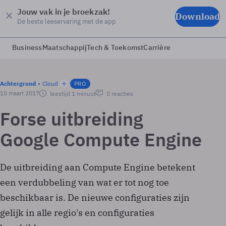
Jouw vak in je broekzak!
Download
De beste leeservaring met de app
Business
Maatschappij
Tech & Toekomst
Carrière
Achtergrond
Cloud
PRO
10 maart 2017
leestijd 1 minuut
0 reacties
Forse uitbreiding
Google Compute Engine
De uitbreiding aan Compute Engine betekent
een verdubbeling van wat er tot nog toe
beschikbaar is. De nieuwe configuraties zijn
gelijk in alle regio's en configuraties