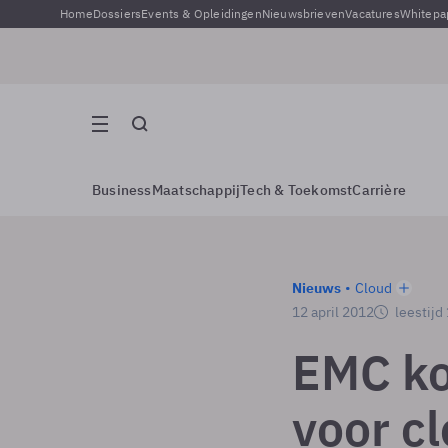
Home
Dossiers
Events & Opleidingen
Nieuwsbrieven
Vacatures
Whitepa
Business
Maatschappij
Tech & Toekomst
Carrière
Nieuws
Cloud
12 april 2012
leestijd
EMC k
voor c