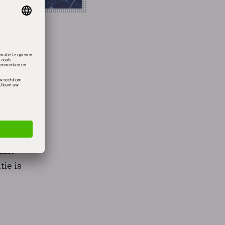
hebben
eerd.
en
ikt
ie is