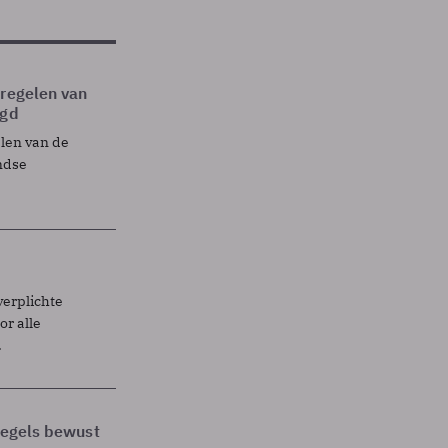
tregelen van
egd
elen van de
ndse
verplichte
r alle
.
 regels bewust