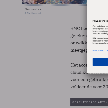
Shutterstock
© Shutterstock
EMC heeft gezorgd
getekend voor de n
ontwikkeling is ee
meetgegevens zijn
Het accent ligt op
cloud kunnen mak
voor een gebruike
voldoende voor 2
GERELATEERDE ARTIK