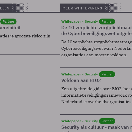
ELEN
MEER WHITEPAPERS
Partner
Whitepaper
Security
Partner
ereiniteit
De 10 verplichte zorgplichtmaa
de Cyberbeveiligingswet uitgel
ies je grootste risico zijn.
De 10 verplichte zorgplichtmaatreg
Cyberbeveiligingswet waar Nederla
organisaties aan moeten voldoen.
Whitepaper
Security
Partner
Voldoen aan BIO2
Een uitgebreide gids over BIO2, het 
informatiebeveiligingsframework voo
Nederlandse overheidsorganisaties
Whitepaper
Security
Partner
Security als cultuur - maak van