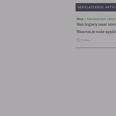
GERELATEERDE ARTIK
Blog
Soevereinteit, Cloud
Van legacy naar soev
Waarom je oude applicat
1 min