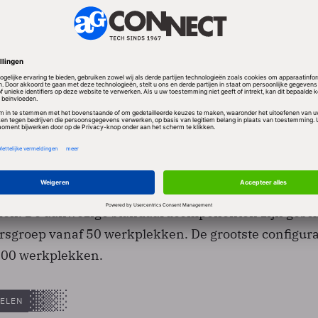
 voor de storage- en backup-modules, de partners 
etwerken, de virtualisatie en de servers. Bij de
rst onderzoek gedaan in de praktijk en uit de
 de meest voorkomende cloudconfiguraties gedestill
 de private clouds, waarmee bedrijven in eigen huis e
en. De aanwezige standaardcomponenten zijn gesch
rsgroep vanaf 50 werkplekken. De grootste configurat
000 werkplekken.
ELEN