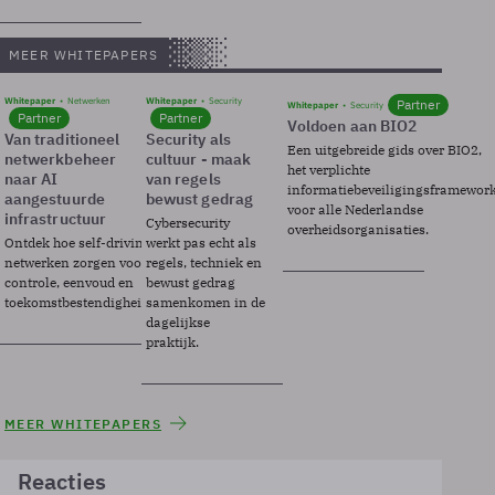
MEER WHITEPAPERS
Whitepaper
Netwerken
Whitepaper
Security
Partner
Whitepaper
Security
Partner
Partner
Voldoen aan BIO2
Van traditioneel
Security als
Een uitgebreide gids over BIO2,
netwerkbeheer
cultuur - maak
het verplichte
naar AI
van regels
informatiebeveiligingsframewor
aangestuurde
bewust gedrag
voor alle Nederlandse
infrastructuur
Cybersecurity
overheidsorganisaties.
Ontdek hoe self-driving
werkt pas echt als
netwerken zorgen voor
regels, techniek en
controle, eenvoud en
bewust gedrag
toekomstbestendigheid.
samenkomen in de
dagelijkse
praktijk.
MEER WHITEPAPERS
Reacties