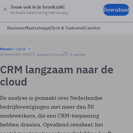
Jouw vak in je broekzak!
Download
De beste leeservaring met de app
Business
Maatschappij
Tech & Toekomst
Carrière
Nieuws
Cloud
22 december 2011
leestijd 1 minuut
0 reacties
CRM langzaam naar de
cloud
De analyse is gemaakt over Nederlandse
bedrijfsvestigingen met meer dan 50
medewerkers, die een CRM-toepassing
hebben draaien. Opvallend resultaat: het