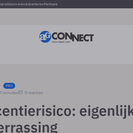
pers
Abonneren
Adverteren
Partners
PRO
 7 minuten
0 reacties
entierisico: eigenlij
errassing