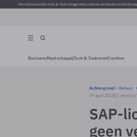
Home
Dossiers
Events & Opleidingen
Nieuwsbrieven
Vacatures
Whitepa
Business
Maatschappij
Tech & Toekomst
Carrière
Achtergrond
Beheer
19 april 2018
leestijd
SAP-lic
geen v