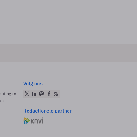
Volg ons
eidingen
en
Redactionele partner