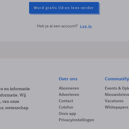
Word gratis lid en lees verder
Heb je al een account?
Log in
Over ons
Community
Abonneren
Events & Opl
ën en informatie
Adverteren
Nieuwsbriev
sformatie. Wij
Contact
Vacatures
t, van onze
Colofon
Whitepapers
uur, wetenschap
Onze app
Privacyinstellingen