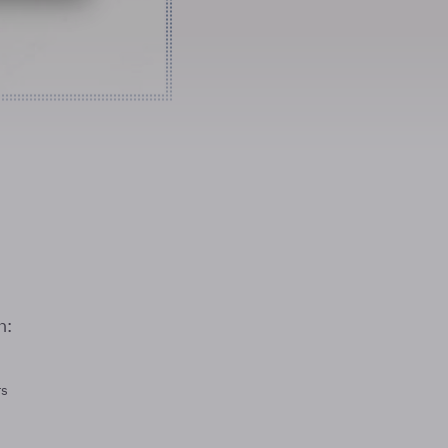
n:
rs