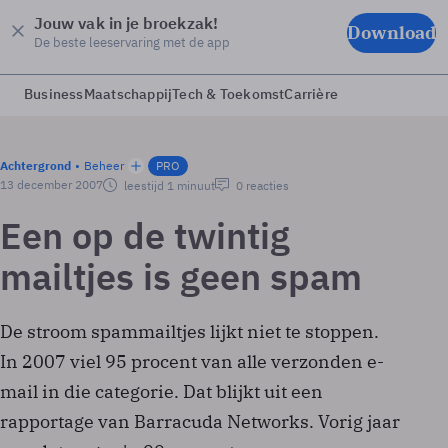
Jouw vak in je broekzak!
Download
De beste leeservaring met de app
Business
Maatschappij
Tech & Toekomst
Carrière
Achtergrond
Beheer
PRO
13 december 2007
leestijd 1 minuut
0 reacties
Een op de twintig
mailtjes is geen spam
De stroom spammailtjes lijkt niet te stoppen.
In 2007 viel 95 procent van alle verzonden e-
mail in die categorie. Dat blijkt uit een
rapportage van Barracuda Networks. Vorig jaar