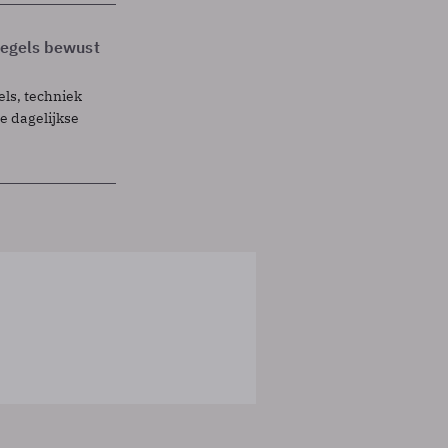
 regels bewust
els, techniek
 dagelijkse