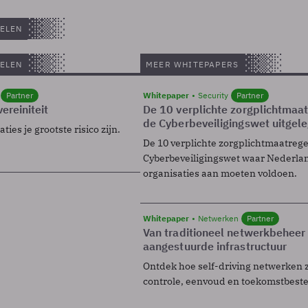
ELEN
ELEN
MEER WHITEPAPERS
Partner
Whitepaper
Security
Partner
ereiniteit
De 10 verplichte zorgplichtmaa
de Cyberbeveiligingswet uitgel
ies je grootste risico zijn.
De 10 verplichte zorgplichtmaatreg
Cyberbeveiligingswet waar Nederla
organisaties aan moeten voldoen.
Whitepaper
Netwerken
Partner
Van traditioneel netwerkbeheer
aangestuurde infrastructuur
Ontdek hoe self-driving netwerken 
controle, eenvoud en toekomstbest