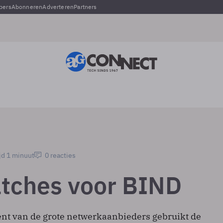
pers
Abonneren
Adverteren
Partners
jd 1 minuut
0 reacties
atches voor BIND
nt van de grote netwerkaanbieders gebruikt de