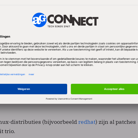
ekken ontdekt in de BIND-software die weliswaar niet
en informatie te vervalsen, maar wel zorgen dat het
. Wie een DNS-server draait doet er dus goed aan de
engen die het Internet Systems Consortium heeft
n er drie:
nux-distributies (bijvoorbeeld
redhat
) zijn al patches
t trio.