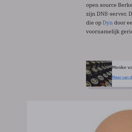
open source Berke
zijn DNS-server. 
die op
Dyn
door ee
voornamelijk geri
Menke v
Meer van d