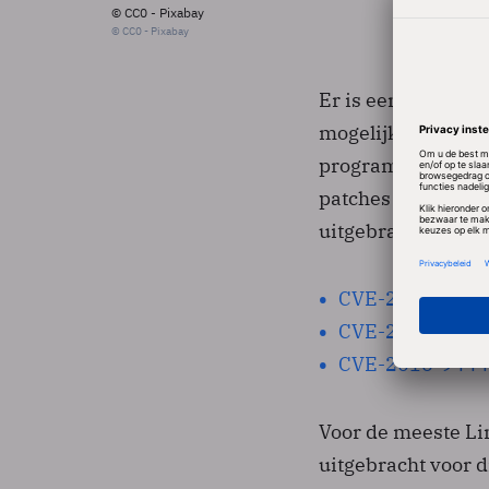
© CC0 - Pixabay
© CC0 - Pixabay
Er is een aantal l
mogelijkheid bied
programma afsluit
patches aan te br
uitgebracht. Er zij
CVE-2016-9131
CVE-2016-9147
CVE-2016-9444
Voor de meeste Li
uitgebracht voor di