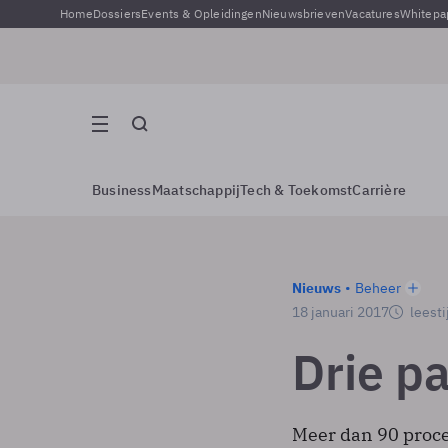
Home
Dossiers
Events & Opleidingen
Nieuwsbrieven
Vacatures
Whitepa
Business
Maatschappij
Tech & Toekomst
Carrière
Nieuws
Beheer
18 januari 2017
leesti
Drie p
Meer dan 90 proce