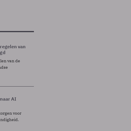
tregelen van
egd
elen van de
ndse
 naar AI
zorgen voor
endigheid.