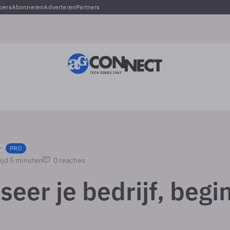
pers
Abonneren
Adverteren
Partners
PRO
ijd 5 minuten
0 reacties
iseer je bedrijf, begi