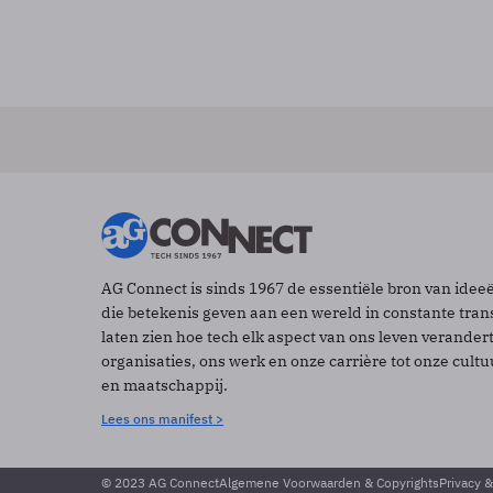
AG Connect is sinds 1967 de essentiële bron van idee
die betekenis geven aan een wereld in constante tran
laten zien hoe tech elk aspect van ons leven verander
organisaties, ons werk en onze carrière tot onze cult
en maatschappij.
Lees ons manifest >
© 2023 AG Connect
Algemene Voorwaarden & Copyrights
Privacy 