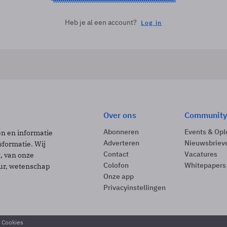
Heb je al een account?
Log in
Over ons
Community
Abonneren
Events & Opl
ën en informatie
Adverteren
Nieuwsbriev
sformatie. Wij
Contact
Vacatures
t, van onze
Colofon
Whitepapers
uur, wetenschap
Onze app
Privacyinstellingen
& Cookies