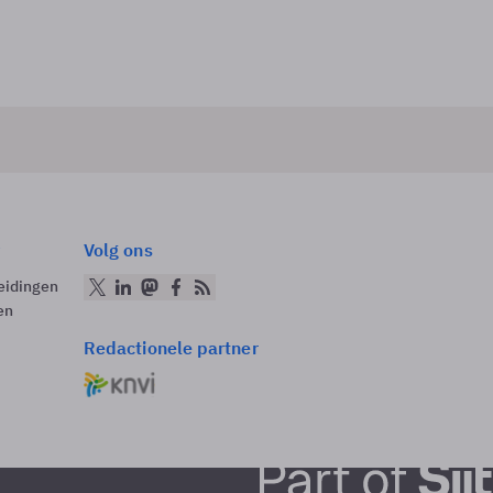
Volg ons
eidingen
en
Redactionele partner