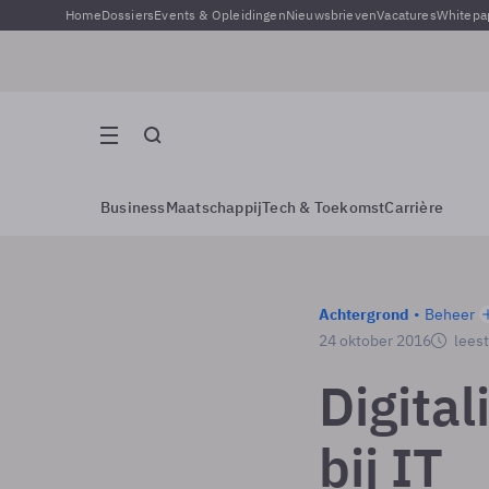
Home
Dossiers
Events & Opleidingen
Nieuwsbrieven
Vacatures
Whitepa
Business
Maatschappij
Tech & Toekomst
Carrière
Achtergrond
Beheer
24 oktober 2016
leest
Digital
bij IT