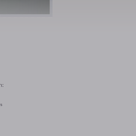
n:
rs