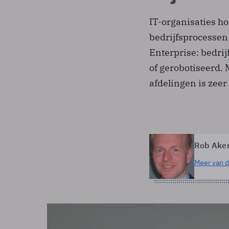
IT-organisaties h
bedrijfsprocessen 
Enterprise: bedri
of gerobotiseerd.
afdelingen is zeer 
Rob Ake
Meer van d