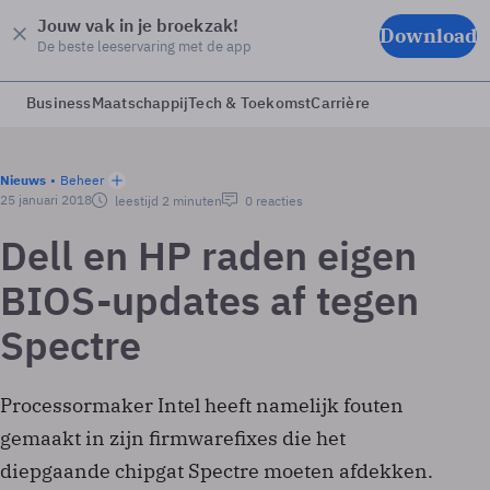
Jouw vak in je broekzak!
Download
De beste leeservaring met de app
Business
Maatschappij
Tech & Toekomst
Carrière
Nieuws
Beheer
25 januari 2018
leestijd 2 minuten
0 reacties
Dell en HP raden eigen
BIOS-updates af tegen
Spectre
Processormaker Intel heeft namelijk fouten
gemaakt in zijn firmwarefixes die het
diepgaande chipgat Spectre moeten afdekken.