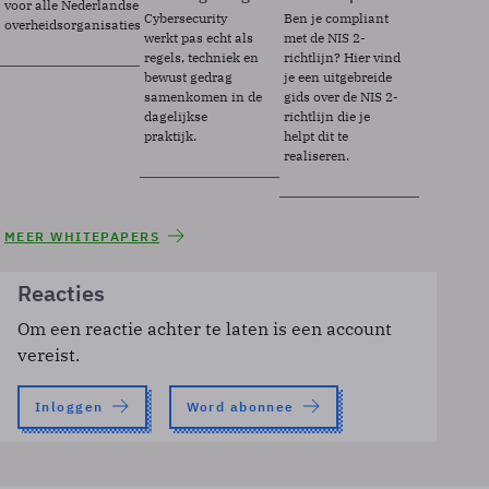
voor alle Nederlandse
Cybersecurity
Ben je compliant
overheidsorganisaties.
werkt pas echt als
met de NIS 2-
regels, techniek en
richtlijn? Hier vind
bewust gedrag
je een uitgebreide
samenkomen in de
gids over de NIS 2-
dagelijkse
richtlijn die je
praktijk.
helpt dit te
realiseren.
MEER WHITEPAPERS
Reacties
Om een reactie achter te laten is een account
vereist.
Inloggen
Word abonnee