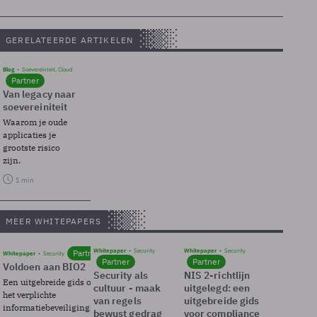
GERELATEERDE ARTIKELEN
Blog
Soevereinteit, Cloud
Partner
Van legacy naar
soevereiniteit
Waarom je oude
applicaties je
grootste risico
zijn.
1 min
MEER WHITEPAPERS
Whitepaper
Security
Whitepaper
Security
Partner
Whitepaper
Security
Partner
Partner
Voldoen aan BIO2
Security als
NIS 2-richtlijn
Een uitgebreide gids over BIO2,
cultuur - maak
uitgelegd: een
het verplichte
van regels
uitgebreide gids
informatiebeveiligingsframework
bewust gedrag
voor compliance