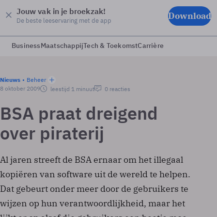
Jouw vak in je broekzak!
Download
De beste leeservaring met de app
Business
Maatschappij
Tech & Toekomst
Carrière
Nieuws
Beheer
8 oktober 2009
leestijd 1 minuut
0 reacties
BSA praat dreigend
over piraterij
Al jaren streeft de BSA ernaar om het illegaal
kopiëren van software uit de wereld te helpen.
Dat gebeurt onder meer door de gebruikers te
wijzen op hun verantwoordlijkheid, maar het