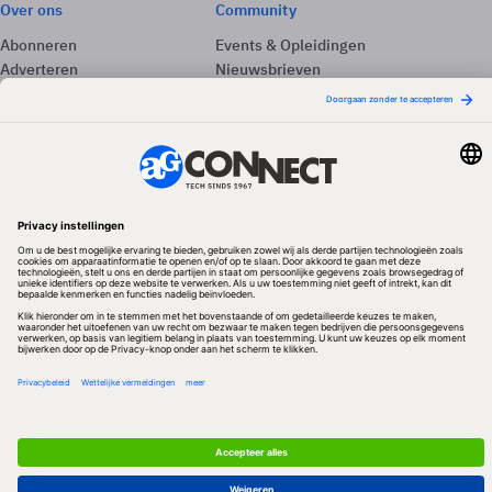
Over ons
Community
Abonneren
Events & Opleidingen
Adverteren
Nieuwsbrieven
Contact
Vacatures
Colofon
Whitepapers
Onze app
Privacyinstellingen
Volg ons
Redactionele partner
Algemene Voorwaarden & Copyrights
Privacy & Cookies