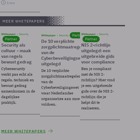
1 min
MEER WHITEPAPERS
Whitepaper
Security
Whitepaper
Security
Partner
Whitepaper
Security
Partner
Partner
De 10 verplichte
Security als
NIS 2-richtlijn
zorgplichtmaatregelen
cultuur - maak
uitgelegd: een
van de
van regels
uitgebreide gids
Cyberbeveiligingswet
bewust gedrag
voor compliance
uitgelegd
Cybersecurity
Ben je compliant
De 10 verplichte
werkt pas echt als
met de NIS 2-
zorgplichtmaatregelen
regels, techniek en
richtlijn? Hier vind
van de
bewust gedrag
je een uitgebreide
Cyberbeveiligingswet
samenkomen in de
gids over de NIS 2-
waar Nederlandse
dagelijkse
richtlijn die je
organisaties aan moeten
praktijk.
helpt dit te
voldoen.
realiseren.
MEER WHITEPAPERS