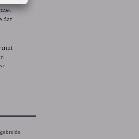
 niet
e dat
 niet
en
er
itgebreide