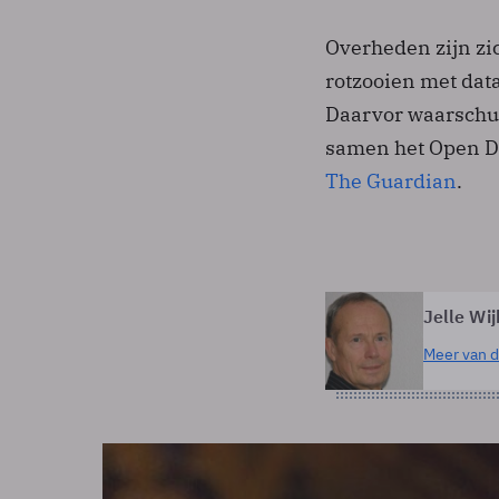
Overheden zijn zi
rotzooien met data
Daarvor waarschuw
samen het Open Da
The Guardian
.
Jelle Wij
Meer van d