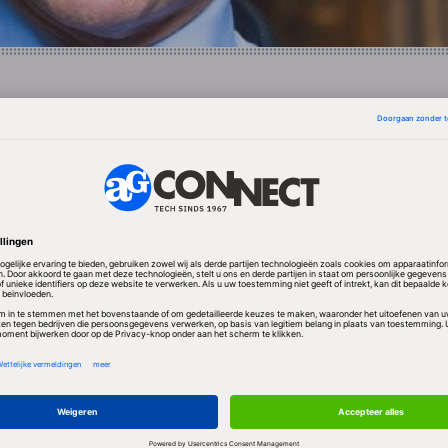
keersgegevens weet te manipuleren, zou bijvoorbeel
 een verkeerschaos uit kunnen lokken als maar geno
igatiesystemen op die vervalste verkeersdata reager
 ook overheidsdata met een hack kunnen wijzigen -
e consumentenprijsindex - om daarmee gokwedstrijd
adbolt constateren een gebrek aan bewustwording bi
r risico's liggen. Overheden zouden over hun open d
 een vitale infrastructuur die bescherming verdient