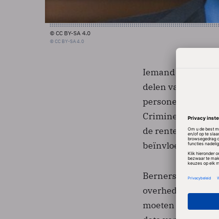
© CC BY-SA 4.0
© CC BY-SA 4.0
Iemand die de ver
delen van de stad
personen c.q. nav
Criminelen zouden
de rentevoet of d
beïnvloeden.
Berners Lee en Sh
overheden dat hie
moeten denken als