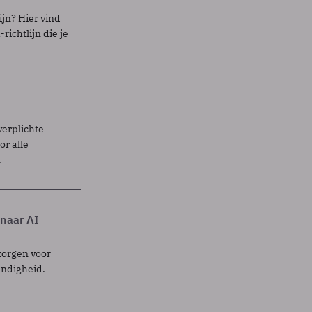
ijn? Hier vind
richtlijn die je
verplichte
r alle
.
 naar AI
zorgen voor
endigheid.