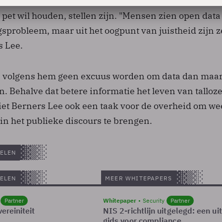
 die reden even veel bescherming als de data die de
pet wil houden, stellen zijn. "Mensen zien open data
gsprobleem, maar uit het oogpunt van juistheid zijn z
s Lee.
n volgens hem geen excuus worden om data dan maar
. Behalve dat betere informatie het leven van talloz
et Berners Lee ook een taak voor de overheid om we
 in het publieke discours te brengen.
ELEN
ELEN
MEER WHITEPAPERS
Partner
Whitepaper
Security
Partner
ereiniteit
NIS 2-richtlijn uitgelegd: een u
gids voor compliance