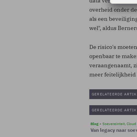
data verdienen om
overheid onder de 
als een beveiligin
wel", aldus Berner
De risico's moete
openbaar te maken
veraangenaamt, zi
meer feitelijkheid
GERELATEERDE ARTIK
GERELATEERDE ARTIK
Blog
Soevereinteit, Cloud
Van legacy naar soev