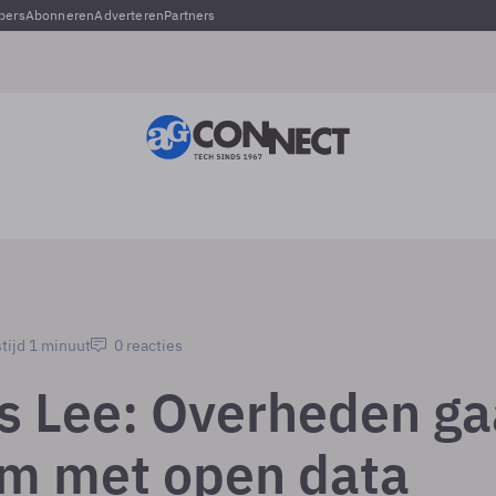
pers
Abonneren
Adverteren
Partners
tijd 1 minuut
0 reacties
s Lee: Overheden g
om met open data