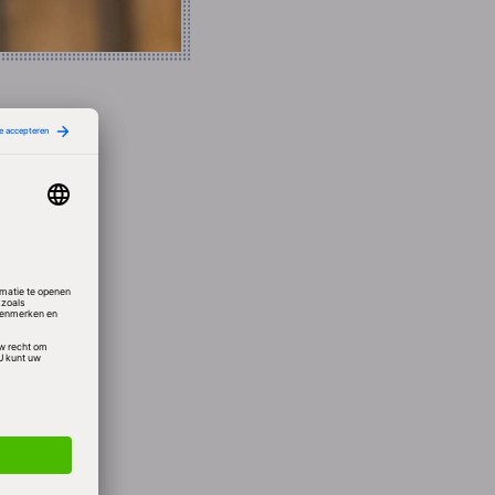
d in
eg
en.
 zoals
en te
j
ata
. Open