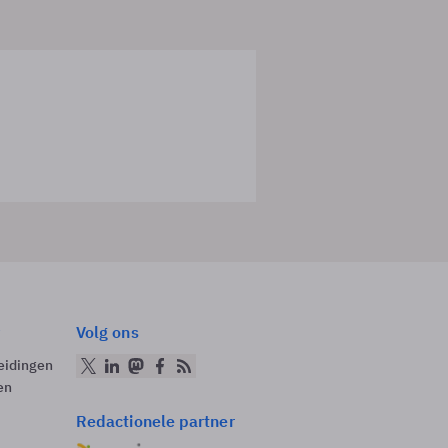
Volg ons
eidingen
en
Redactionele partner