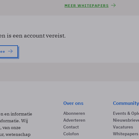
MEER WHITEPAPERS
en is een account vereist.
nee
Over ons
Community
Abonneren
Events & Opl
ën en informatie
Adverteren
Nieuwsbriev
sformatie. Wij
Contact
Vacatures
t, van onze
Colofon
Whitepapers
uur, wetenschap