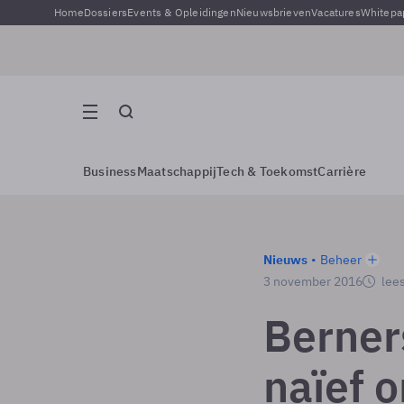
Home
Dossiers
Events & Opleidingen
Nieuwsbrieven
Vacatures
Whitepa
Business
Maatschappij
Tech & Toekomst
Carrière
Nieuws
Beheer
3 november 2016
lees
Berner
naïef 