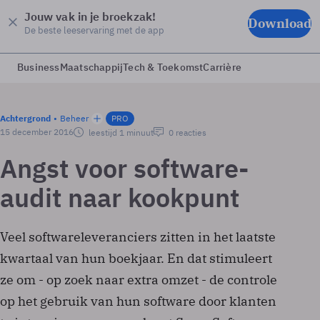
Jouw vak in je broekzak!
Download
De beste leeservaring met de app
Business
Maatschappij
Tech & Toekomst
Carrière
Achtergrond
Beheer
PRO
15 december 2016
leestijd 1 minuut
0 reacties
Angst voor software-
audit naar kookpunt
Veel softwareleveranciers zitten in het laatste
kwartaal van hun boekjaar. En dat stimuleert
ze om - op zoek naar extra omzet - de controle
op het gebruik van hun software door klanten