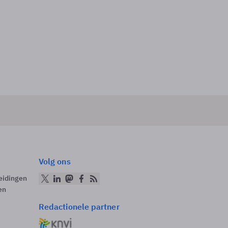
Volg ons
eidingen
en
Redactionele partner