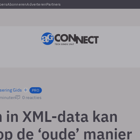
pers
Abonneren
Adverteren
Partners
sering Gids
PRO
 minuten
0 reacties
 in XML-data kan
op de ‘oude’ manier