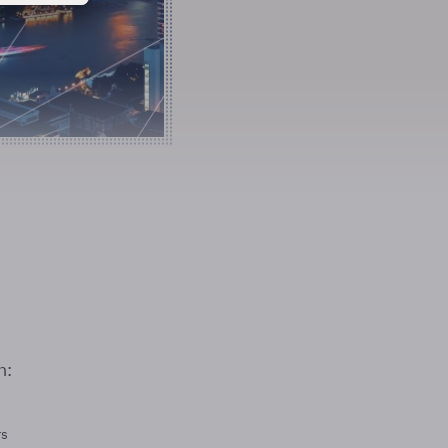
n:
rs