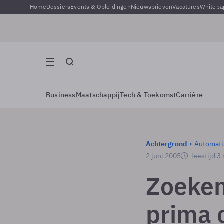
Home
Dossiers
Events & Opleidingen
Nieuwsbrieven
Vacatures
Whitepa
Business
Maatschappij
Tech & Toekomst
Carrière
Achtergrond
Automati
2 juni 2005
leestijd 3
Zoeken
prima 