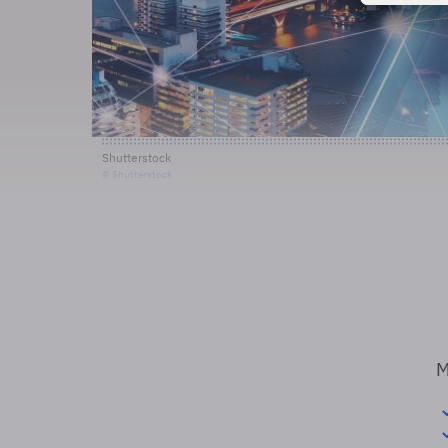
Shutterstock
© Shutterstock
M