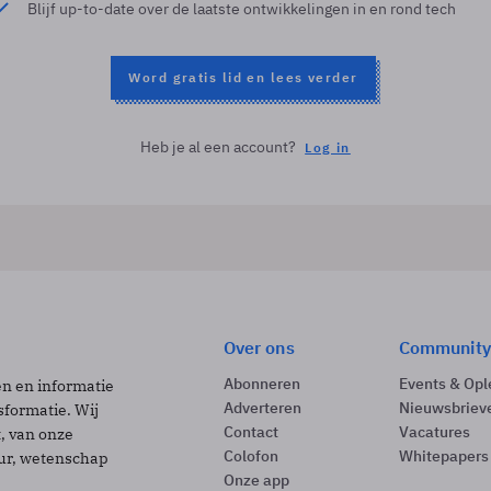
Blijf up-to-date over de laatste ontwikkelingen in en rond tech
Word gratis lid en lees verder
Heb je al een account?
Log in
Over ons
Community
Abonneren
Events & Opl
ën en informatie
Adverteren
Nieuwsbriev
sformatie. Wij
Contact
Vacatures
t, van onze
Colofon
Whitepapers
uur, wetenschap
Onze app