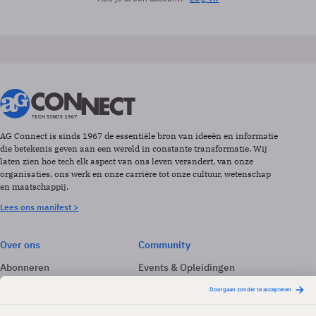
AG Connect is sinds 1967 de essentiële bron van ideeën en informatie
die betekenis geven aan een wereld in constante transformatie. Wij
laten zien hoe tech elk aspect van ons leven verandert, van onze
organisaties, ons werk en onze carrière tot onze cultuur, wetenschap
en maatschappij.
Lees ons manifest >
Over ons
Community
Abonneren
Events & Opleidingen
Adverteren
Nieuwsbrieven
Contact
Vacatures
Colofon
Whitepapers