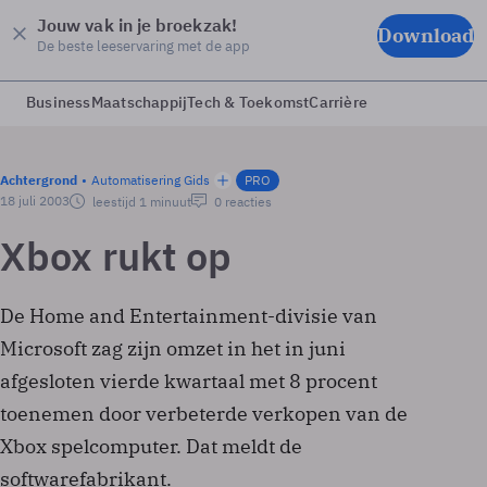
Jouw vak in je broekzak!
Download
De beste leeservaring met de app
Business
Maatschappij
Tech & Toekomst
Carrière
Achtergrond
Automatisering Gids
PRO
18 juli 2003
leestijd 1 minuut
0 reacties
Xbox rukt op
De Home and Entertainment-divisie van
Microsoft zag zijn omzet in het in juni
afgesloten vierde kwartaal met 8 procent
toenemen door verbeterde verkopen van de
Xbox spelcomputer. Dat meldt de
softwarefabrikant.