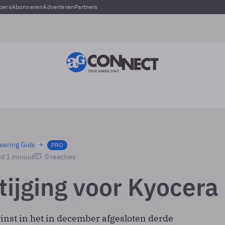
pers
Abonneren
Adverteren
Partners
sering Gids
PRO
jd 1 minuut
0 reacties
tijging voor Kyocera
inst in het in december afgesloten derde