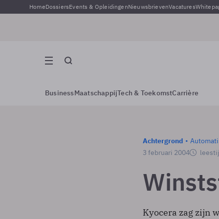
Home
Dossiers
Events & Opleidingen
Nieuwsbrieven
Vacatures
Whitepa
Business
Maatschappij
Tech & Toekomst
Carrière
Achtergrond
Automati
3 februari 2004
leesti
Winsts
Kyocera zag zijn w