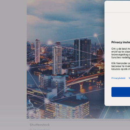
Shutterstock
© Shutterstock