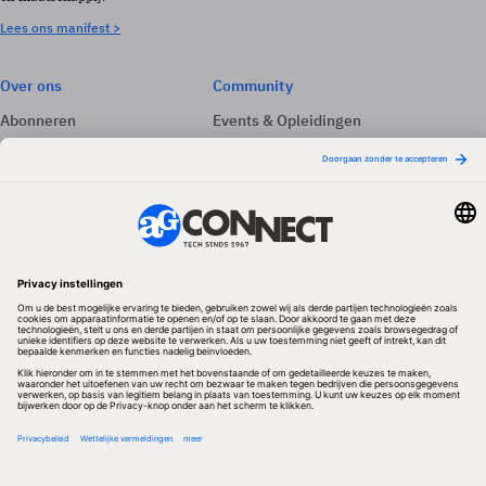
Lees ons manifest >
Over ons
Community
Abonneren
Events & Opleidingen
Adverteren
Nieuwsbrieven
Contact
Vacatures
Colofon
Whitepapers
Onze app
Privacyinstellingen
Volg ons
Redactionele partner