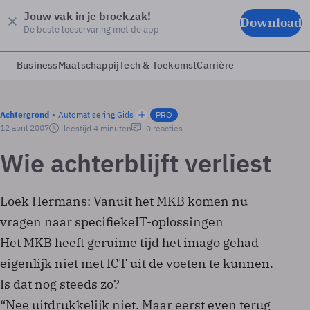
Jouw vak in je broekzak!
Download
De beste leeservaring met de app
Business
Maatschappij
Tech & Toekomst
Carrière
Achtergrond
Automatisering Gids
PRO
12 april 2007
leestijd 4 minuten
0 reacties
Wie achterblijft verliest
Loek Hermans: Vanuit het MKB komen nu
vragen naar specifiekeIT-oplossingen
Het MKB heeft geruime tijd het imago gehad
eigenlijk niet met ICT uit de voeten te kunnen.
Is dat nog steeds zo?
“Nee uitdrukkelijk niet. Maar eerst even terug