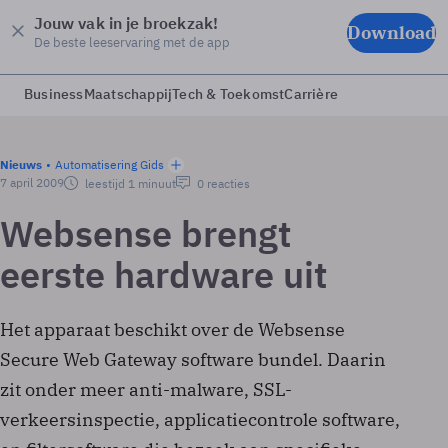
Jouw vak in je broekzak!
Download
De beste leeservaring met de app
Business
Maatschappij
Tech & Toekomst
Carrière
Nieuws
Automatisering Gids
7 april 2009
leestijd 1 minuut
0 reacties
Websense brengt
eerste hardware uit
Het apparaat beschikt over de Websense
Secure Web Gateway software bundel. Daarin
zit onder meer anti-malware, SSL-
verkeersinspectie, applicatiecontrole software,