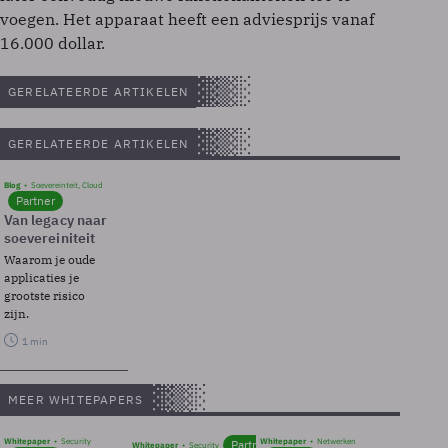
voegen. Het apparaat heeft een adviesprijs vanaf
16.000 dollar.
GERELATEERDE ARTIKELEN
GERELATEERDE ARTIKELEN
Blog
Soevereinteit, Cloud
Partner
Van legacy naar
soevereiniteit
Waarom je oude
applicaties je
grootste risico
zijn.
1 min
MEER WHITEPAPERS
Whitepaper
Security
Whitepaper
Netwerken
Partner
Whitepaper
Security