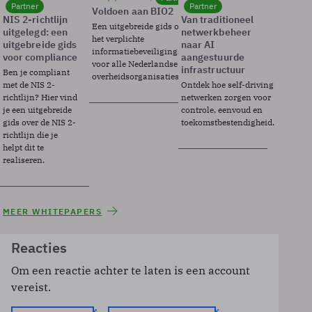
Partner
Partner
Voldoen aan BIO2
NIS 2-richtlijn
Van traditioneel
Een uitgebreide gids over BIO2,
uitgelegd: een
netwerkbeheer
het verplichte
uitgebreide gids
naar AI
informatiebeveiligingsframework
voor compliance
aangestuurde
voor alle Nederlandse
infrastructuur
Ben je compliant
overheidsorganisaties.
met de NIS 2-
Ontdek hoe self-driving
richtlijn? Hier vind
netwerken zorgen voor
je een uitgebreide
controle, eenvoud en
gids over de NIS 2-
toekomstbestendigheid.
richtlijn die je
helpt dit te
realiseren.
MEER WHITEPAPERS
Reacties
Om een reactie achter te laten is een account
vereist.