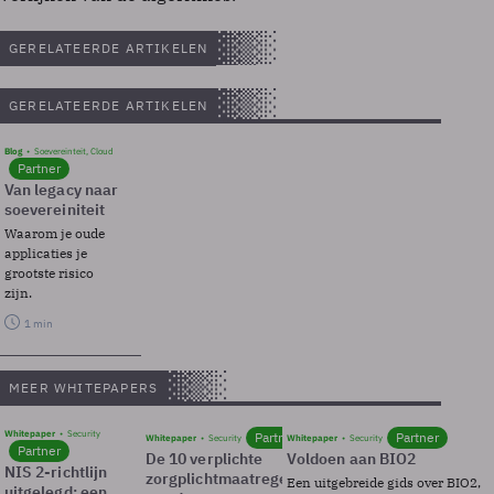
GERELATEERDE ARTIKELEN
GERELATEERDE ARTIKELEN
Blog
Soevereinteit, Cloud
Partner
Van legacy naar
soevereiniteit
Waarom je oude
applicaties je
grootste risico
zijn.
1 min
MEER WHITEPAPERS
Whitepaper
Security
Partner
Partner
Whitepaper
Security
Whitepaper
Security
Partner
De 10 verplichte
Voldoen aan BIO2
NIS 2-richtlijn
zorgplichtmaatregelen
Een uitgebreide gids over BIO2,
uitgelegd: een