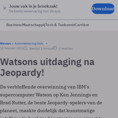
Jouw vak in je broekzak!
Download
De beste leeservaring met de app
Business
Maatschappij
Tech & Toekomst
Carrière
Nieuws
Automatisering Gids
18 februari 2011
leestijd 1 minuut
0 reacties
Watsons uitdaging na
Jeopardy!
De verbluffende overwinning van IBM's
supercomputer Watson op Ken Jennings en
Brad Rutter, de beste Jeopardy-spelers van de
planeet, maakte duidelijk dat kunstmatige