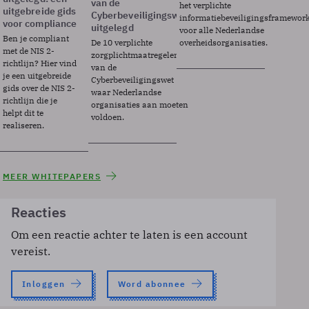
van de
het verplichte
uitgebreide gids
Cyberbeveiligingswet
informatiebeveiligingsframewor
voor compliance
uitgelegd
voor alle Nederlandse
Ben je compliant
De 10 verplichte
overheidsorganisaties.
met de NIS 2-
zorgplichtmaatregelen
richtlijn? Hier vind
van de
je een uitgebreide
Cyberbeveiligingswet
gids over de NIS 2-
waar Nederlandse
richtlijn die je
organisaties aan moeten
helpt dit te
voldoen.
realiseren.
MEER WHITEPAPERS
Reacties
Om een reactie achter te laten is een account
vereist.
Inloggen
Word abonnee