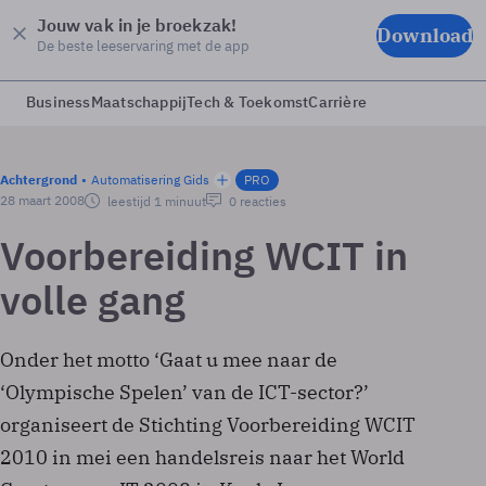
Jouw vak in je broekzak!
Download
De beste leeservaring met de app
Business
Maatschappij
Tech & Toekomst
Carrière
Achtergrond
Automatisering Gids
PRO
28 maart 2008
leestijd 1 minuut
0 reacties
Voorbereiding WCIT in
volle gang
Onder het motto ‘Gaat u mee naar de
‘Olympische Spelen’ van de ICT-sector?’
organiseert de Stichting Voorbereiding WCIT
2010 in mei een handelsreis naar het World