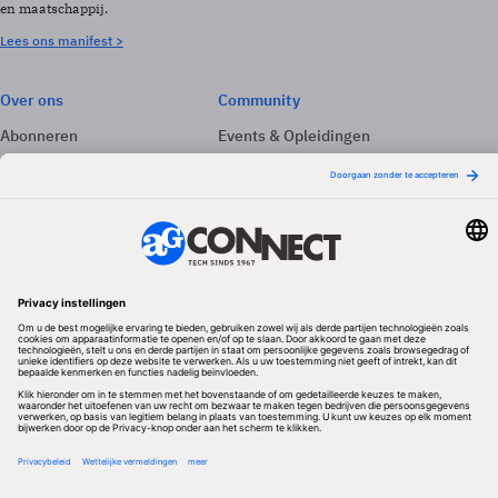
en maatschappij.
Lees ons manifest >
Over ons
Community
Abonneren
Events & Opleidingen
Adverteren
Nieuwsbrieven
Contact
Vacatures
Colofon
Whitepapers
Onze app
Privacyinstellingen
Volg ons
Redactionele partner