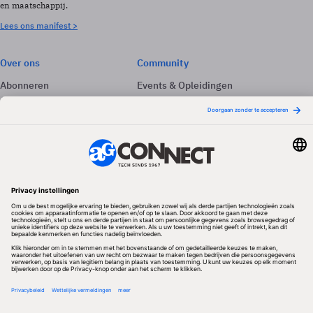
en maatschappij.
Lees ons manifest >
Over ons
Community
Abonneren
Events & Opleidingen
Adverteren
Nieuwsbrieven
Contact
Vacatures
Colofon
Whitepapers
Onze app
Privacyinstellingen
Volg ons
Redactionele partner