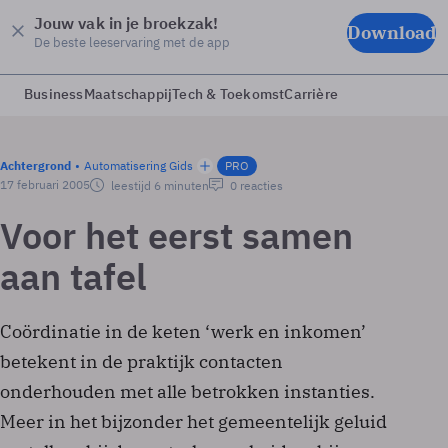
Jouw vak in je broekzak!
Download
De beste leeservaring met de app
Business
Maatschappij
Tech & Toekomst
Carrière
Achtergrond
Automatisering Gids
PRO
17 februari 2005
leestijd 6 minuten
0 reacties
Voor het eerst samen
aan tafel
Coördinatie in de keten ‘werk en inkomen’
betekent in de praktijk contacten
onderhouden met alle betrokken instanties.
Meer in het bijzonder het gemeentelijk geluid